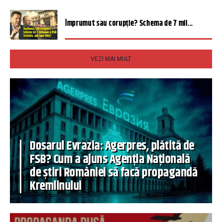
Împrumut sau corupție? Schema de 7 mil...
VEZI MAI MULT
Dosarul Evrazia: Agerpres, plătită de
FSB? Cum a ajuns Agenția Națională
de știri României să facă propagandă
Kremlinului