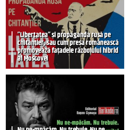
”Libertatea” și propaganda rusă pe
chitanțier, sau cum presa românească
promovează fațadele războiului hibrid
al Moscovei
Nu ne-mpăcăm. Nu trebuie. Nu ne