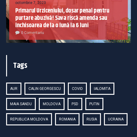
octombrie 7, 2023
Primarul Urziceniului, dosar penal pentru
purtare abuzivă! Sava riscă amenda sau
închisoarea de la o lună la 6 luni
0 Comentariu
Tags
AUR
CALIN GEORGESCU
COVID
IALOMITA
MAIA SANDU
MOLDOVA
PSD
PUTIN
REPUBLICA MOLDOVA
ROMANIA
RUSIA
UCRAINA