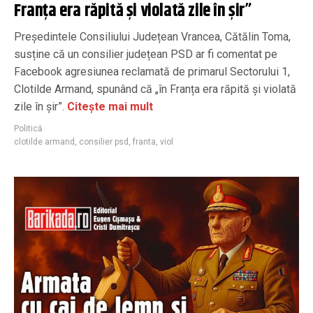
Franța era răpită și violată zile în șir”
Președintele Consiliului Județean Vrancea, Cătălin Toma,
susține că un consilier județean PSD ar fi comentat pe
Facebook agresiunea reclamată de primarul Sectorului 1,
Clotilde Armand, spunând că „în Franța era răpită și violată
zile în șir”.
Citește mai mult
Politică
clotilde armand
,
consilier psd
,
franta
,
viol