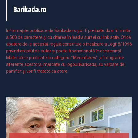
Barikada.ro
Informaţiile publicate de Barikada.ro pot fi preluate doar în limita
a 500 de caractere şi cu citarea în lead a sursei cu link activ. Orice
abatere de la această regulă constituie o încălcare a Legii 8/1996
privind dreptul de autor și poate fi sancționată în consecință.
Materialele publicate la categoria ”Mediafakes” și fotografiile
aferente acestora, marcate cu logoul Barikada, au valoare de
pamflet și vor fi tratate ca atare.