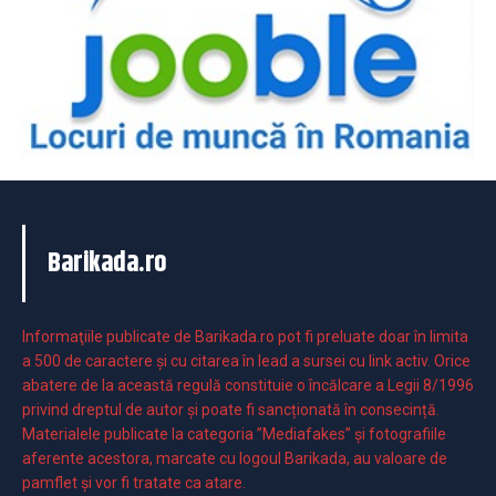
Barikada.ro
Informaţiile publicate de Barikada.ro pot fi preluate doar în limita
a 500 de caractere şi cu citarea în lead a sursei cu link activ. Orice
abatere de la această regulă constituie o încălcare a Legii 8/1996
privind dreptul de autor și poate fi sancționată în consecință.
Materialele publicate la categoria ”Mediafakes” și fotografiile
aferente acestora, marcate cu logoul Barikada, au valoare de
pamflet și vor fi tratate ca atare.