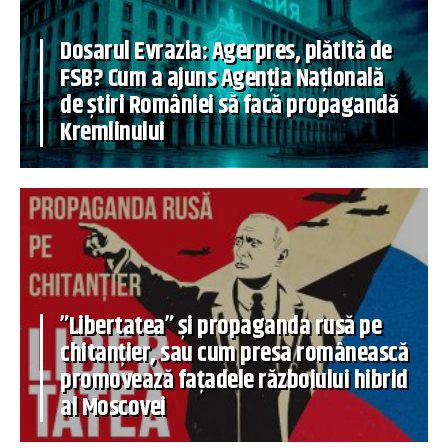
Dosarul Evrazia: Agerpres, plătită de
FSB? Cum a ajuns Agenția Națională
de știri României să facă propagandă
Kremlinului
”Libertatea” și propaganda rusă pe
chitanțier, sau cum presa românească
promovează fațadele războiului hibrid
al Moscovei