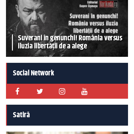
Suverani în genunchi! România versus
iluzia libertății de a alege
Social Network
Satiră