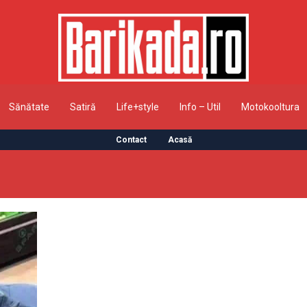
Sănătate
Satiră
Life+style
Info – Util
Motokooltura
Contact
Acasă