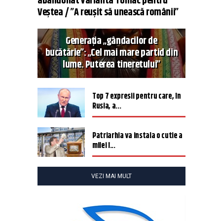
abandonat varianta Tomac pentru
Veștea / ”A reușit să unească românii”
Generația „gândacilor de
bucătărie”: „Cel mai mare partid din
lume. Puterea tineretului”
Top 7 expresii pentru care, în
Rusia, a...
Patriarhia va instala o cutie a
milei î...
VEZI MAI MULT