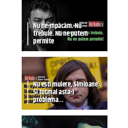
Nu ne-mpăcăm. Nu
trebuie. Nu ne putem
permite
Nu ești muiere, Simioane.
Și tocmai asta-i
problema…