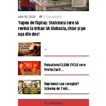
iulie 30, 2026
0 Comentariu
Tupeu de făptaș: Stoicescu cere să
revină la Urban SA Slobozia, chiar și pe
ușa din dos!
...
Poluatorul CLEAN CYCLO cere
Prefecturii ...
Împrumut sau corupție?
Schema de 7 mil...
VEZI MAI MULT