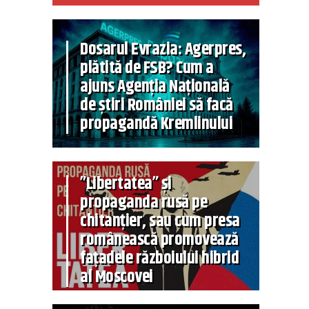
Dosarul Evrazia: Agerpres,
plătită de FSB? Cum a
ajuns Agenția Națională
de știri României să facă
propagandă Kremlinului
”Libertatea” și
propaganda rusă pe
chitanțier, sau cum presa
românească promovează
fațadele războiului hibrid
al Moscovei