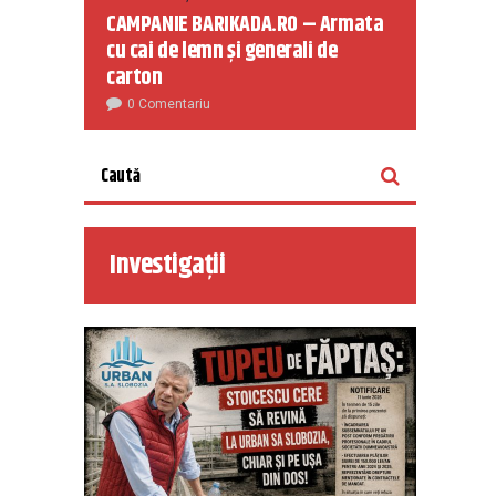
CAMPANIE BARIKADA.RO – Armata
cu cai de lemn și generali de
carton
0 Comentariu
Investigații