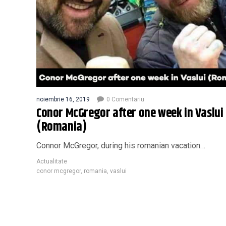
noiembrie 16, 2019
0 Comentariu
Conor McGregor after one week in Vaslui
(Romania)
Connor McGregor, during his romanian vacation…
Actualitate
conor mcgregor
,
romania
,
vaslui