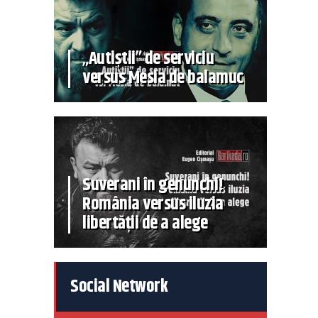
„Autiștii” de serviciu
versus Mesia de balamuc
Suverani în genunchi!
România versus iluzia
libertății de a alege
Social Network