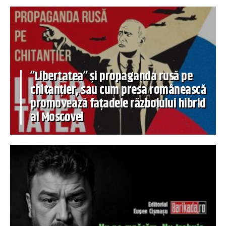
”Libertatea” și propaganda rusă pe
chitanțier, sau cum presa românească
promovează fațadele războiului hibrid
al Moscovei