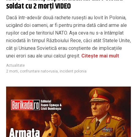
soldat cu 2 morți VIDEO
Dacă într-adevăr două rachete rusești au lovit în Polonia,
ucigând doi oameni, ar fi pentru prima dată când arme ale
rușilor cad pe teritoriul NATO. Așa ceva nu s-a întâmplat
niciodată în timpul Războiului Rece, căci atât Statele Unite,
cât și Uniunea Sovietică erau conștiente de implicațiile
unei erori sau ale unui calcul greșit.
Citește mai mult
Actualitate
2 morti
,
confruntare nato-rusia
,
incident polonia