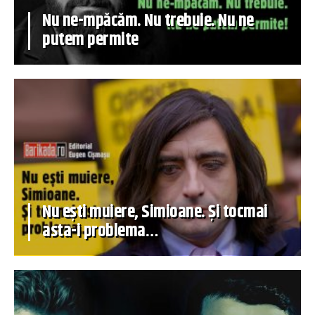
Nu ne-mpăcăm. Nu trebuie. Nu ne
putem permite
Nu ești muiere, Simioane. Și tocmai
asta-i problema…