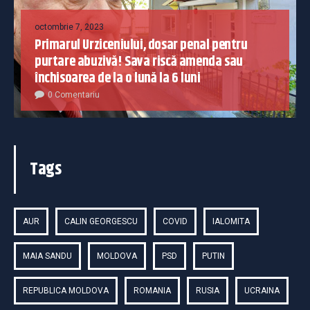
octombrie 7, 2023
Primarul Urziceniului, dosar penal pentru
purtare abuzivă! Sava riscă amenda sau
închisoarea de la o lună la 6 luni
0 Comentariu
Tags
AUR
CALIN GEORGESCU
COVID
IALOMITA
MAIA SANDU
MOLDOVA
PSD
PUTIN
REPUBLICA MOLDOVA
ROMANIA
RUSIA
UCRAINA