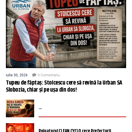
iulie 30, 2026
0 Comentariu
Tupeu de făptaș: Stoicescu cere să revină la Urban SA
Slobozia, chiar și pe ușa din dos!
...
Poluatorul CLEAN CYCLO cere Prefecturii ...