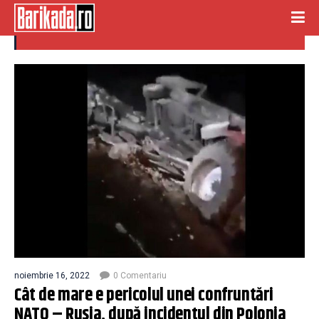
confruntare nato-rusia
noiembrie 16, 2022
0 Comentariu
Cât de mare e pericolul unei confruntări
NATO – Rusia, după incidentul din Polonia