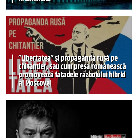
”Libertatea” și propaganda rusă pe
chitanțier, sau cum presa românească
promovează fațadele războiului hibrid
al Moscovei