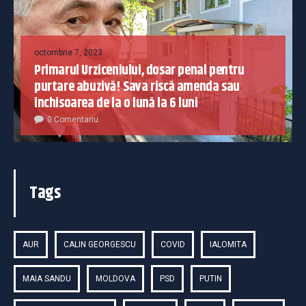
octombrie 7, 2023
Primarul Urziceniului, dosar penal pentru
purtare abuzivă! Sava riscă amenda sau
închisoarea de la o lună la 6 luni
0 Comentariu
Tags
AUR
CALIN GEORGESCU
COVID
IALOMITA
MAIA SANDU
MOLDOVA
PSD
PUTIN