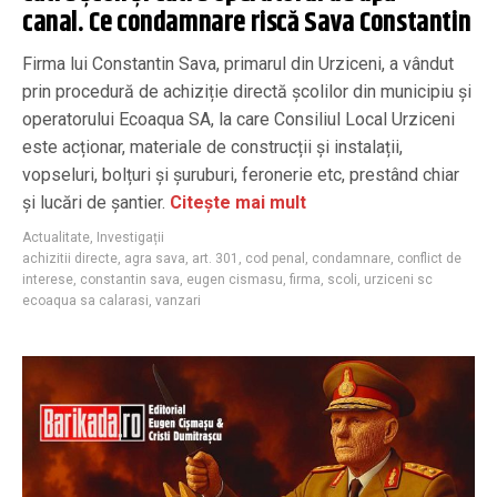
canal. Ce condamnare riscă Sava Constantin
Firma lui Constantin Sava, primarul din Urziceni, a vândut
prin procedură de achiziție directă școlilor din municipiu și
operatorului Ecoaqua SA, la care Consiliul Local Urziceni
este acționar, materiale de construcții și instalații,
vopseluri, bolțuri și șuruburi, feronerie etc, prestând chiar
și lucări de șantier.
Citește mai mult
Actualitate
,
Investigații
achizitii directe
,
agra sava
,
art. 301
,
cod penal
,
condamnare
,
conflict de
interese
,
constantin sava
,
eugen cismasu
,
firma
,
scoli
,
urziceni sc
ecoaqua sa calarasi
,
vanzari