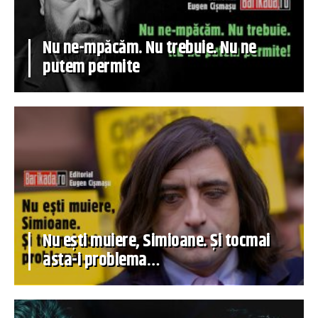
Nu ne-mpăcăm. Nu trebuie. Nu ne
putem permite
Nu ești muiere, Simioane. Și tocmai
asta-i problema…