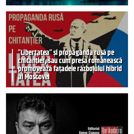
”Libertatea” și propaganda rusă pe
chitanțier, sau cum presa românească
promovează fațadele războiului hibrid
al Moscovei