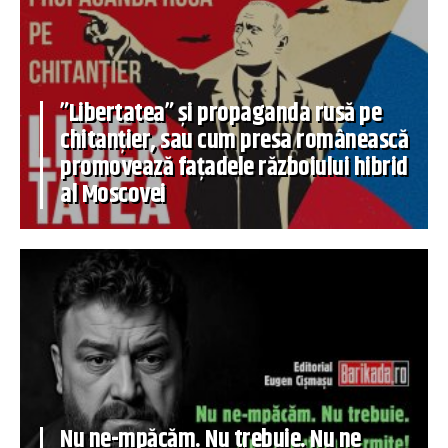
”Libertatea” și propaganda rusă pe
chitanțier, sau cum presa românească
promovează fațadele războiului hibrid
al Moscovei
Nu ne-mpăcăm. Nu trebuie. Nu ne