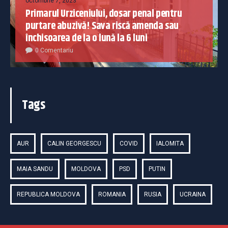
octombrie 7, 2023
Primarul Urziceniului, dosar penal pentru
purtare abuzivă! Sava riscă amenda sau
închisoarea de la o lună la 6 luni
0 Comentariu
Tags
AUR
CALIN GEORGESCU
COVID
IALOMITA
MAIA SANDU
MOLDOVA
PSD
PUTIN
REPUBLICA MOLDOVA
ROMANIA
RUSIA
UCRAINA