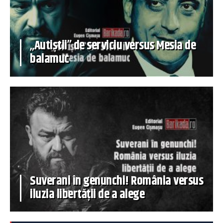
„Autiștii” de serviciu versus Mesia de
balamuc
Suverani în genunchi! România versus
iluzia libertății de a alege