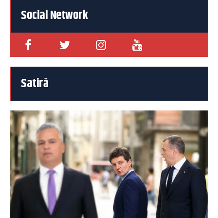
Social Network
Satiră