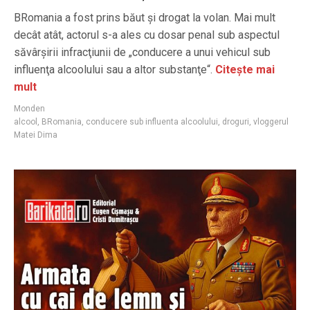
BRomania a fost prins băut şi drogat la volan. Mai mult
decât atât, actorul s-a ales cu dosar penal sub aspectul
săvârşirii infracţiunii de „conducere a unui vehicul sub
influenţa alcoolului sau a altor substanţe“.
Citește mai
mult
Monden
alcool
,
BRomania
,
conducere sub influenta alcoolului
,
droguri
,
vloggerul
Matei Dima