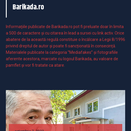
Barikada.ro
Informaţiile publicate de Barikada.ro pot fi preluate doar în limita
a 500 de caractere şi cu citarea în lead a sursei cu link activ. Orice
abatere de la această regulă constituie o încălcare a Legii 8/1996
privind dreptul de autor și poate fi sancționată în consecință.
Materialele publicate la categoria ”Mediafakes” și fotografiile
aferente acestora, marcate cu logoul Barikada, au valoare de
pamflet și vor fi tratate ca atare.