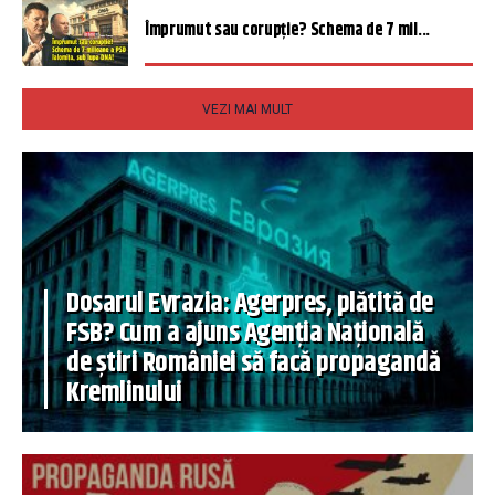
Împrumut sau corupție? Schema de 7 mil...
VEZI MAI MULT
Dosarul Evrazia: Agerpres, plătită de
FSB? Cum a ajuns Agenția Națională
de știri României să facă propagandă
Kremlinului