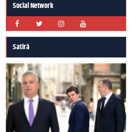
Social Network
Satiră