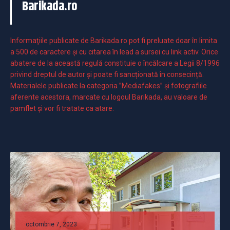
Barikada.ro
Informaţiile publicate de Barikada.ro pot fi preluate doar în limita
a 500 de caractere şi cu citarea în lead a sursei cu link activ. Orice
abatere de la această regulă constituie o încălcare a Legii 8/1996
privind dreptul de autor și poate fi sancționată în consecință.
Materialele publicate la categoria ”Mediafakes” și fotografiile
aferente acestora, marcate cu logoul Barikada, au valoare de
pamflet și vor fi tratate ca atare.
octombrie 7, 2023