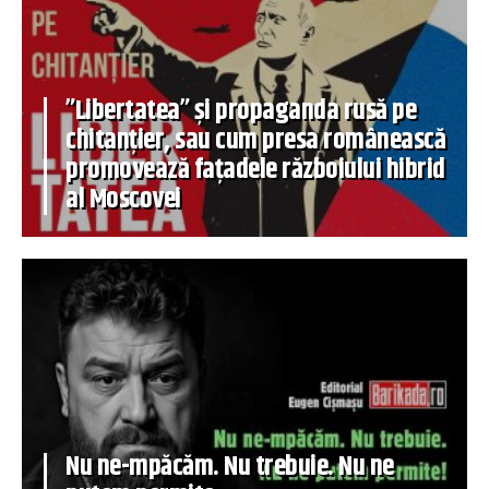
”Libertatea” și propaganda rusă pe
chitanțier, sau cum presa românească
promovează fațadele războiului hibrid
al Moscovei
Nu ne-mpăcăm. Nu trebuie. Nu ne