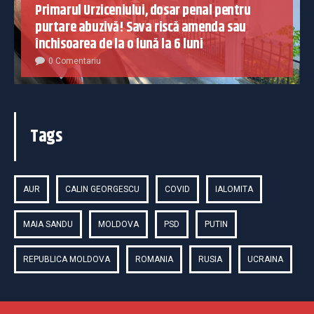
Primarul Urziceniului, dosar penal pentru
purtare abuzivă! Sava riscă amenda sau
închisoarea de la o lună la 6 luni
0 Comentariu
Tags
AUR
CALIN GEORGESCU
COVID
IALOMITA
MAIA SANDU
MOLDOVA
PSD
PUTIN
REPUBLICA MOLDOVA
ROMANIA
RUSIA
UCRAINA