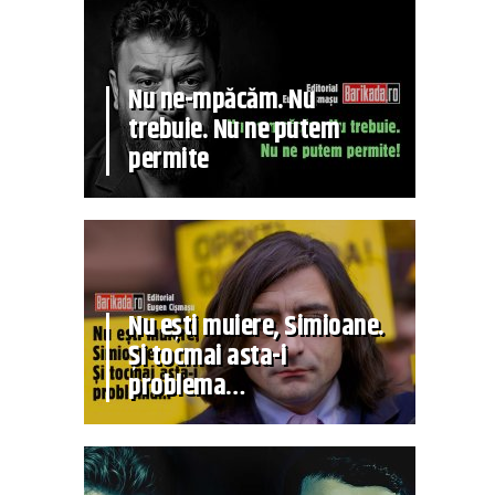
Nu ne-mpăcăm. Nu
trebuie. Nu ne putem
permite
Nu ești muiere, Simioane.
Și tocmai asta-i
problema…