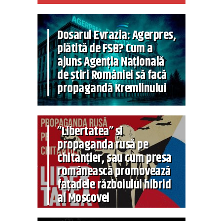
Dosarul Evrazia: Agerpres,
plătită de FSB? Cum a
ajuns Agenția Națională
de știri României să facă
propagandă Kremlinului
”Libertatea” și
propaganda rusă pe
chitanțier, sau cum presa
românească promovează
fațadele războiului hibrid
al Moscovei