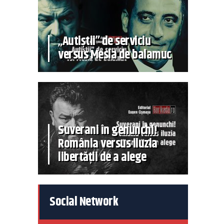
„Autiștii” de serviciu
versus Mesia de balamuc
Suverani în genunchi!
România versus iluzia
libertății de a alege
Social Network