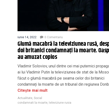
iunie 14, 2022
0 Comentariu
Glumă macabră la televiziunea rusă, desp
doi britanici condamnați la moarte. Oaspe
au amuzat copios
Vladimir Soloviov, unul dintre cei mai puternici propag
ai lui Vladimir Putin la televiziunea de stat de la Mosc
făcut o glumă macabră pe seama celor doi britanici
condamnați la moarte de un tribunal din regiunea Donb
Citește mai mult
Actualitate
,
Social
condamnati la moarte
,
televiziune rusia