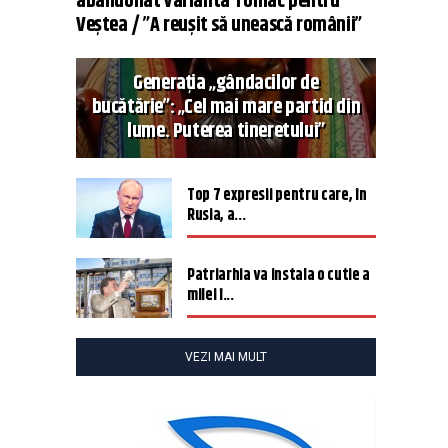
abandonat varianta Tomac pentru
Veștea / ”A reușit să unească românii”
Generația „gândacilor de
bucătărie”: „Cel mai mare partid din
lume. Puterea tineretului”
Top 7 expresii pentru care, în
Rusia, a...
Patriarhia va instala o cutie a
milei î...
VEZI MAI MULT