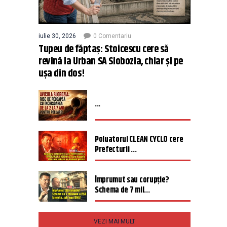
iulie 30, 2026
0 Comentariu
Tupeu de făptaș: Stoicescu cere să
revină la Urban SA Slobozia, chiar și pe
ușa din dos!
...
Poluatorul CLEAN CYCLO cere
Prefecturii ...
Împrumut sau corupție?
Schema de 7 mil...
VEZI MAI MULT