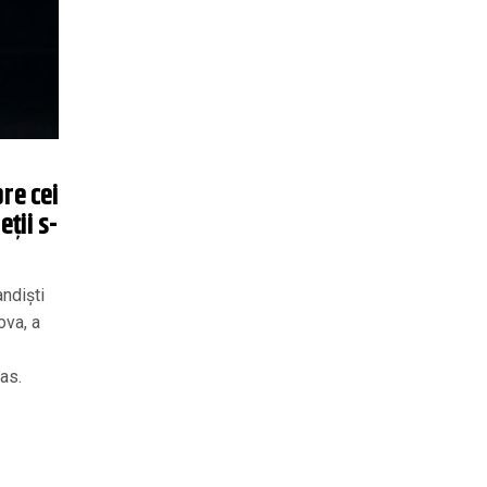
re cei
ții s-
andiști
ova, a
as.