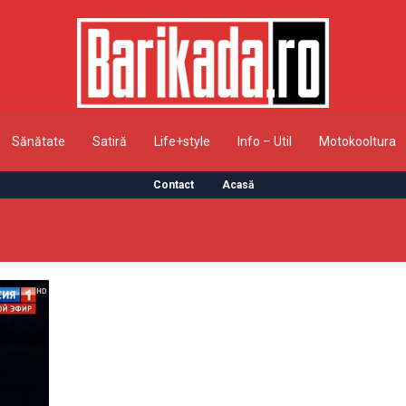
Sănătate
Satiră
Life+style
Info – Util
Motokooltura
Contact
Acasă