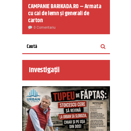
CAMPANIE BARIKADA.RO – Armata
cu cai de lemn și generali de
carton
0 Comentariu
Investigații