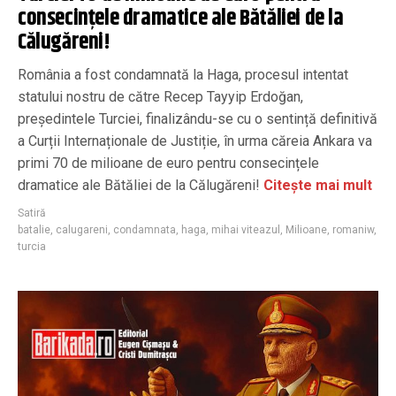
consecințele dramatice ale Bătăliei de la
Călugăreni!
România a fost condamnată la Haga, procesul intentat
statului nostru de către Recep Tayyip Erdoğan,
președintele Turciei, finalizându-se cu o sentință definitivă
a Curții Internaționale de Justiție, în urma căreia Ankara va
primi 70 de milioane de euro pentru consecințele
dramatice ale Bătăliei de la Călugăreni!
Citește mai mult
Satiră
batalie
,
calugareni
,
condamnata
,
haga
,
mihai viteazul
,
Milioane
,
romaniw
,
turcia