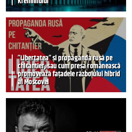
Kremlinului
”Libertatea” și propaganda rusă pe
chitanțier, sau cum presa românească
promovează fațadele războiului hibrid
al Moscovei