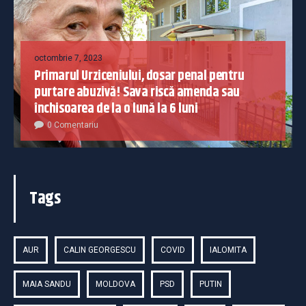
octombrie 7, 2023
Primarul Urziceniului, dosar penal pentru
purtare abuzivă! Sava riscă amenda sau
închisoarea de la o lună la 6 luni
0 Comentariu
Tags
AUR
CALIN GEORGESCU
COVID
IALOMITA
MAIA SANDU
MOLDOVA
PSD
PUTIN