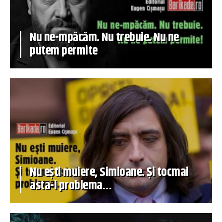
Nu ne-mpăcăm. Nu trebuie. Nu ne
putem permite
Nu ești muiere, Simioane. Și tocmai
asta-i problema…