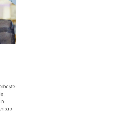
vorbește
de
in
eris.ro