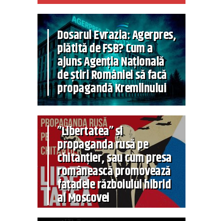
Dosarul Evrazia: Agerpres,
plătită de FSB? Cum a
ajuns Agenția Națională
de știri României să facă
propagandă Kremlinului
”Libertatea” și
propaganda rusă pe
chitanțier, sau cum presa
românească promovează
fațadele războiului hibrid
al Moscovei