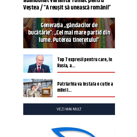
abandonat varianta Tomac pentru
Veștea / ”A reușit să unească românii”
Generația „gândacilor de
bucătărie”: „Cel mai mare partid din
lume. Puterea tineretului”
Top 7 expresii pentru care, în
Rusia, a...
Patriarhia va instala o cutie a
milei î...
VEZI MAI MULT