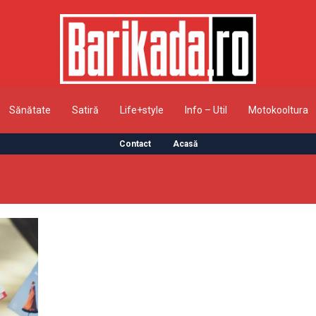
Sănătate
Satiră
Life+style
Info – Util
Motokooltura
Contact
Acasă