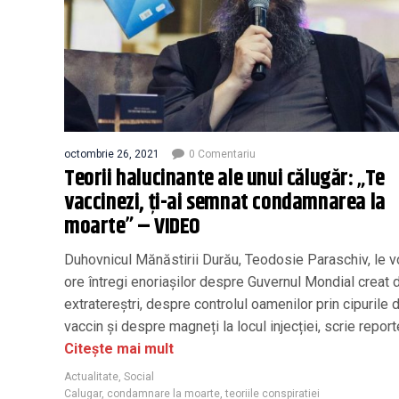
octombrie 26, 2021
0 Comentariu
Teorii halucinante ale unui călugăr: „Te
vaccinezi, ți-ai semnat condamnarea la
moarte” – VIDEO
Duhovnicul Mănăstirii Durău, Teodosie Paraschiv, le 
ore întregi enoriașilor despre Guvernul Mondial creat 
extratereștri, despre controlul oamenilor prin cipurile d
vaccin și despre magneți la locul injecției, scrie report
Citește mai mult
Actualitate
,
Social
Calugar
,
condamnare la moarte
,
teoriile conspiratiei