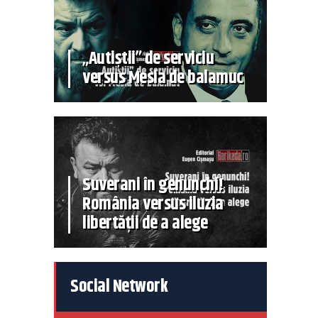
„Autiștii” de serviciu
versus Mesia de balamuc
Suverani în genunchi!
România versus iluzia
libertății de a alege
Social Network