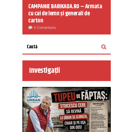
CAMPANIE BARIKADA.RO – Armata
cu cai de lemn și generali de
carton
0 Comentariu
Investigații