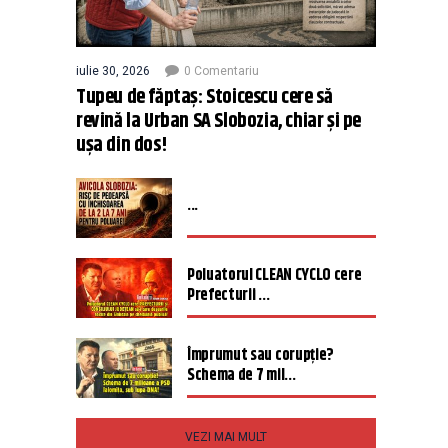
iulie 30, 2026
0 Comentariu
Tupeu de făptaș: Stoicescu cere să
revină la Urban SA Slobozia, chiar și pe
ușa din dos!
...
Poluatorul CLEAN CYCLO cere
Prefecturii ...
Împrumut sau corupție?
Schema de 7 mil...
VEZI MAI MULT