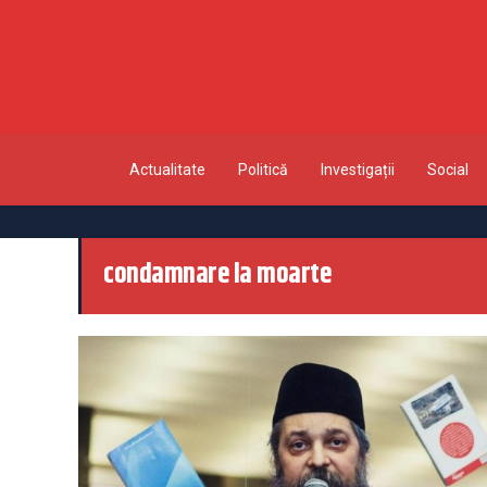
Actualitate
Politică
Investigații
Social
condamnare la moarte