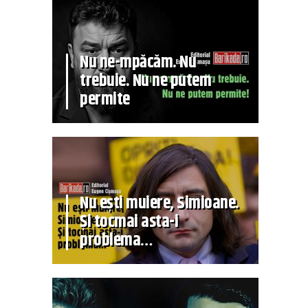
Nu ne-mpăcăm. Nu
trebuie. Nu ne putem
permite
Nu ești muiere, Simioane.
Și tocmai asta-i
problema…