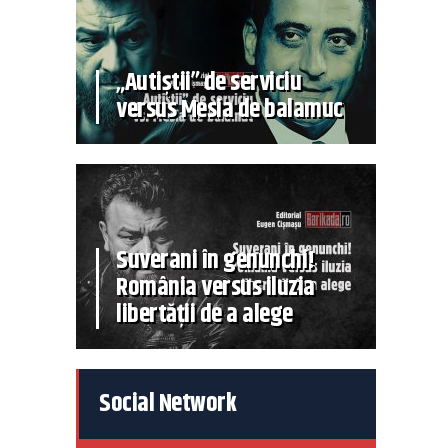
„Autiștii” de serviciu
versus Mesia de balamuc
Suverani în genunchi!
România versus iluzia
libertății de a alege
Social Network