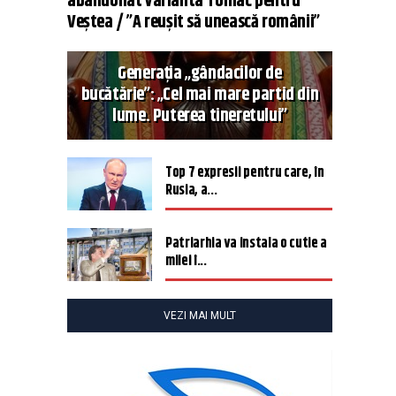
abandonat varianta Tomac pentru
Veștea / ”A reușit să unească românii”
Generația „gândacilor de
bucătărie”: „Cel mai mare partid din
lume. Puterea tineretului”
Top 7 expresii pentru care, în
Rusia, a...
Patriarhia va instala o cutie a
milei î...
VEZI MAI MULT