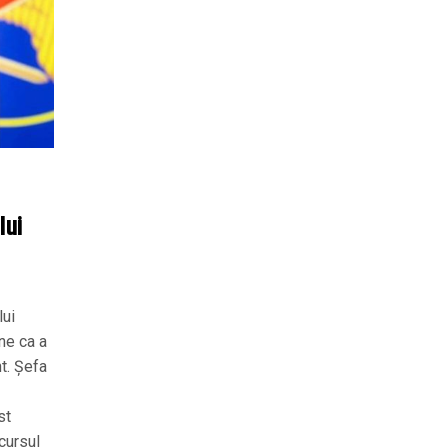
lui
lui
ne ca a
nt. Șefa
st
cursul