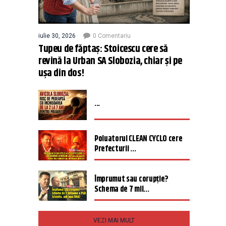
iulie 30, 2026
0 Comentariu
Tupeu de făptaș: Stoicescu cere să
revină la Urban SA Slobozia, chiar și pe
ușa din dos!
...
Poluatorul CLEAN CYCLO cere
Prefecturii ...
Împrumut sau corupție?
Schema de 7 mil...
VEZI MAI MULT