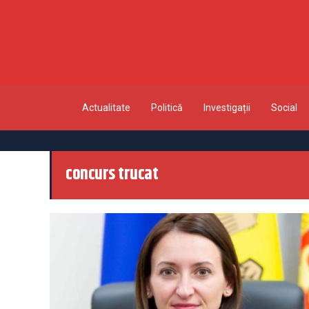
Actualitate
Politică
Investigații
Social
concurs trucat