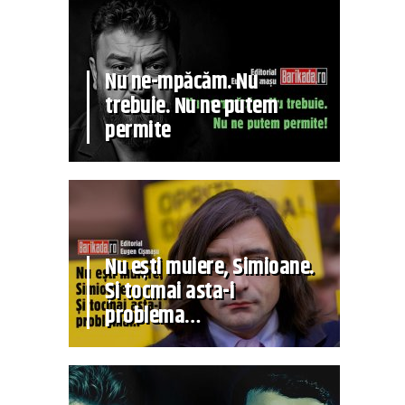
Nu ne-mpăcăm. Nu
trebuie. Nu ne putem
permite
Nu ești muiere, Simioane.
Și tocmai asta-i
problema…