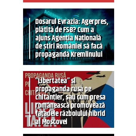
Dosarul Evrazia: Agerpres,
plătită de FSB? Cum a
ajuns Agenția Națională
de știri României să facă
propagandă Kremlinului
”Libertatea” și
propaganda rusă pe
chitanțier, sau cum presa
românească promovează
fațadele războiului hibrid
al Moscovei