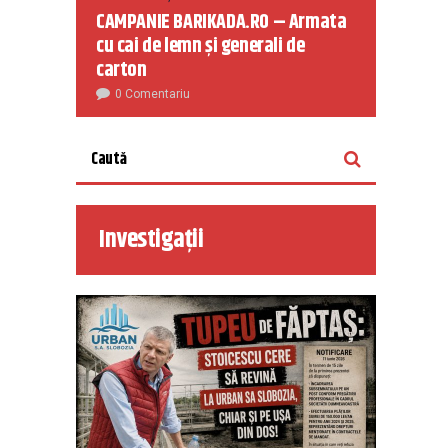
CAMPANIE BARIKADA.RO – Armata
cu cai de lemn și generali de
carton
0 Comentariu
Investigații