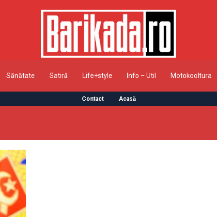
Sănătate
Satiră
Life+style
Info – Util
Motokooltura
Contact
Acasă