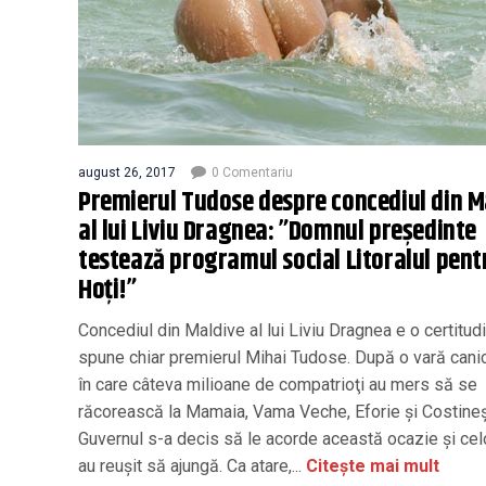
august 26, 2017
0 Comentariu
Premierul Tudose despre concediul din M
al lui Liviu Dragnea: ”Domnul președinte
testează programul social Litoralul pent
Hoţi!”
Concediul din Maldive al lui Liviu Dragnea e o certitud
spune chiar premierul Mihai Tudose. După o vară canic
în care câteva milioane de compatrioţi au mers să se
răcorească la Mamaia, Vama Veche, Eforie și Costineș
Guvernul s-a decis să le acorde această ocazie şi cel
au reuşit să ajungă. Ca atare,...
Citește mai mult