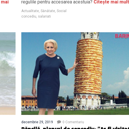
 mai
regulile pentru accesarea acestuia?
Citește mai mult
Actualitate
,
Sănătate
,
Social
concediu
,
salariati
decembrie 29, 2019
0 Comentariu