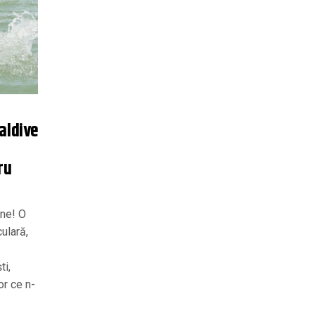
aldive
ru
ine! O
ulară,
ti,
or ce n-