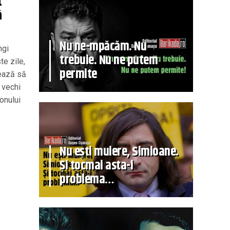
t
ă
Nu ne-mpăcăm. Nu
ngi
trebuie. Nu ne putem
te zile,
permite
mează să
i vechi
onului
Nu ești muiere, Simioane.
Și tocmai asta-i
problema…