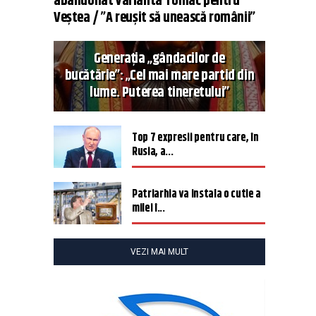
abandonat varianta Tomac pentru
Veștea / ”A reușit să unească românii”
Generația „gândacilor de
bucătărie”: „Cel mai mare partid din
lume. Puterea tineretului”
Top 7 expresii pentru care, în
Rusia, a...
Patriarhia va instala o cutie a
milei î...
VEZI MAI MULT