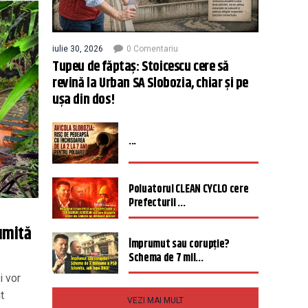
iulie 30, 2026
0 Comentariu
Tupeu de făptaș: Stoicescu cere să
revină la Urban SA Slobozia, chiar și pe
ușa din dos!
...
Poluatorul CLEAN CYCLO cere
Prefecturii ...
umită
Împrumut sau corupție?
Schema de 7 mil...
i vor
t
VEZI MAI MULT