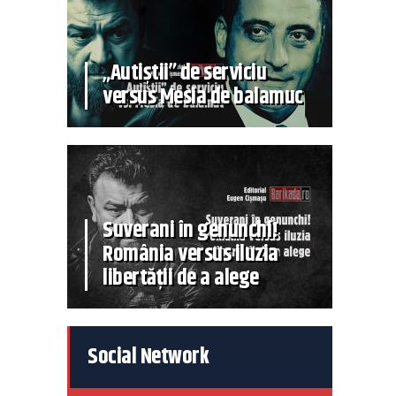
„Autiștii” de serviciu
versus Mesia de balamuc
Suverani în genunchi!
România versus iluzia
libertății de a alege
Social Network