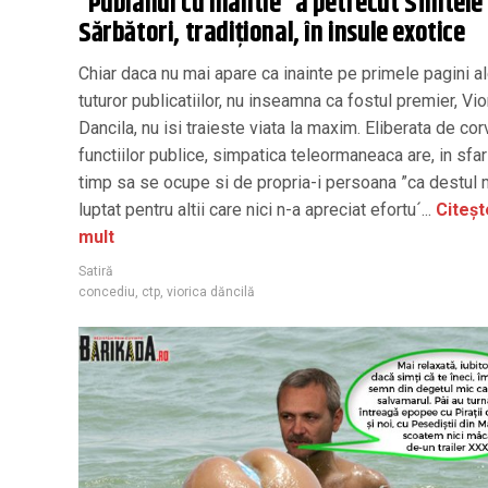
”Pubianul cu mantie” a petrecut Sfintele
Sărbători, tradițional, în insule exotice
Chiar daca nu mai apare ca inainte pe primele pagini a
tuturor publicatiilor, nu inseamna ca fostul premier, Vio
Dancila, nu isi traieste viata la maxim. Eliberata de co
functiilor publice, simpatica teleormaneaca are, in sfar
timp sa se ocupe si de propria-i persoana ”ca destul
luptat pentru altii care nici n-a apreciat efortu´...
Citeșt
mult
Satiră
concediu
,
ctp
,
viorica dăncilă