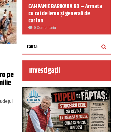
CAMPANIE BARIKADA.RO – Armata
cu cai de lemn și generali de
carton
0 Comentariu
Investigații
ro pe
milie
județul