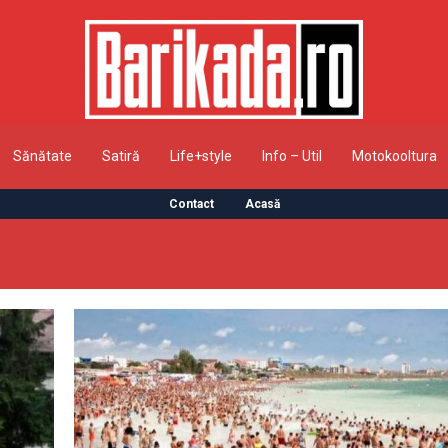
Sănătate
Satiră
Life+style
Info – Util
Motokooltura
Contact
Acasă