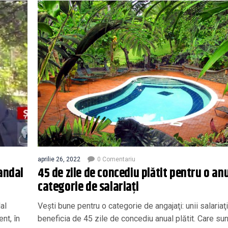
aprilie 26, 2022
0 Comentariu
andal
45 de zile de concediu plătit pentru o an
t
categorie de salariați
al
Veşti bune pentru o categorie de angajaţi: unii salariaţi
nt, în
beneficia de 45 zile de concediu anual plătit. Care sun