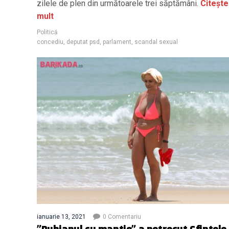
zilele de plen din următoarele trei săptămâni.
Citește
mult
Politică
concediu
,
deputat psd
,
parlament
,
scandal sexual
ianuarie 13, 2021
0 Comentariu