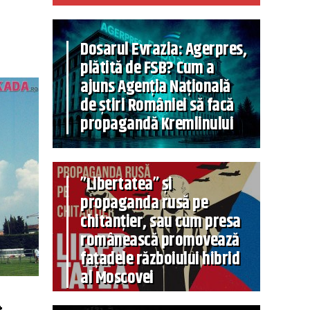
Dosarul Evrazia: Agerpres,
plătită de FSB? Cum a
ajuns Agenția Națională
de știri României să facă
propagandă Kremlinului
”Libertatea” și
propaganda rusă pe
chitanțier, sau cum presa
românească promovează
fațadele războiului hibrid
al Moscovei