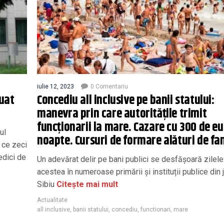
iulie 12, 2023
0 Comentariu
luat
Concediu all inclusive pe banii statului:
manevra prin care autoritățile trimit
funcționarii la mare. Cazare cu 300 de eu
ul
noapte. Cursuri de formare alături de fa
p ce zeci
dici de
Un adevărat delir pe bani publici se desfășoară zilele
acestea în numeroase primării și instituții publice din 
Sibiu
Citește mai mult
Actualitate
all inclusive
,
banii statului
,
concediu
,
functionari
,
mare