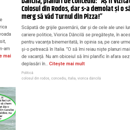
Dăncilă, planuri de concediu: ”Aș fi vizita
Coiosul din Rodos, dar s-a demolat și o s
merg să văd Turnul din Pizza!”
le
rica
Scăpată de grijile guvernării, dar și de cele ale unei lu
rvoada
cariere politice, Viorica Dăncilă se pregătește, în aces
sit,
pentru vacanța binemeritată, în opinia sa, pe care ur
 m-am
și-o petreacă în Italia. ”O să îmi reiau niște planuri ma
e mai
de vacanță. Nu am obiceiul să îmi planific în afara sez
deplasări în...
Citește mai mult
Politică
colosul din rodos
,
concediu
,
italia
,
viorica dăncilă