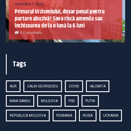
octombrie 7, 2023
Primarul Urziceniului, dosar penal pentru
purtare abuzivă! Sava riscă amenda sau
închisoarea de la o lună la 6 luni
0 Comentariu
Tags
AUR
CALIN GEORGESCU
COVID
IALOMITA
MAIA SANDU
MOLDOVA
PSD
PUTIN
REPUBLICA MOLDOVA
ROMANIA
RUSIA
UCRAINA