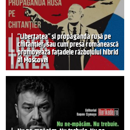
”Libertatea” și propaganda rusă pe
chitanțier, sau cum presa românească
promovează fațadele războiului hibrid
al Moscovei