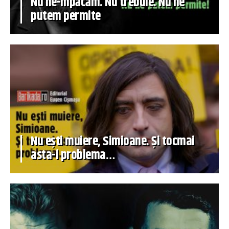
Nu ne-mpăcăm. Nu trebuie. Nu ne
putem permite
Nu ești muiere, Simioane. Și tocmai
asta-i problema…