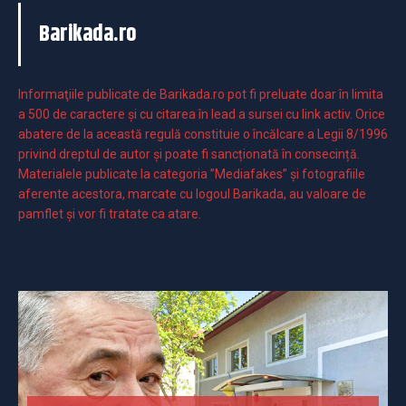
Barikada.ro
Informaţiile publicate de Barikada.ro pot fi preluate doar în limita
a 500 de caractere şi cu citarea în lead a sursei cu link activ. Orice
abatere de la această regulă constituie o încălcare a Legii 8/1996
privind dreptul de autor și poate fi sancționată în consecință.
Materialele publicate la categoria ”Mediafakes” și fotografiile
aferente acestora, marcate cu logoul Barikada, au valoare de
pamflet și vor fi tratate ca atare.