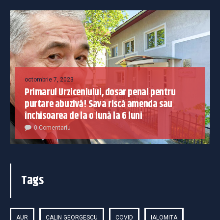
octombrie 7, 2023
Primarul Urziceniului, dosar penal pentru
purtare abuzivă! Sava riscă amenda sau
închisoarea de la o lună la 6 luni
0 Comentariu
Tags
AUR
CALIN GEORGESCU
COVID
IALOMITA