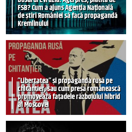
FSB? Cum a ajuns Agenția Națională
de știri României să facă propagandă
Kremlinului
”Libertatea” și propaganda rusă pe
chitanțier, sau cum presa românească
promovează fațadele războiului hibrid
al Moscovei