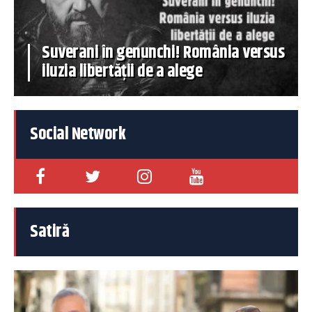
Suverani în genunchi! România versus
iluzia libertății de a alege
Social Network
Satiră