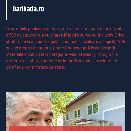
Barikada.ro
Informaţiile publicate de Barikada.ro pot fi preluate doar în limita
a 500 de caractere şi cu citarea în lead a sursei cu link activ. Orice
abatere de la această regulă constituie o încălcare a Legii 8/1996
privind dreptul de autor și poate fi sancționată în consecință.
Materialele publicate la categoria ”Mediafakes” și fotografiile
aferente acestora, marcate cu logoul Barikada, au valoare de
pamflet și vor fi tratate ca atare.