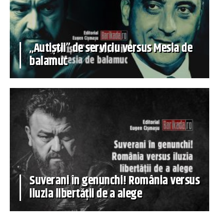
„Autiștii” de serviciu versus Mesia de
balamuc
Suverani în genunchi! România versus
iluzia libertății de a alege