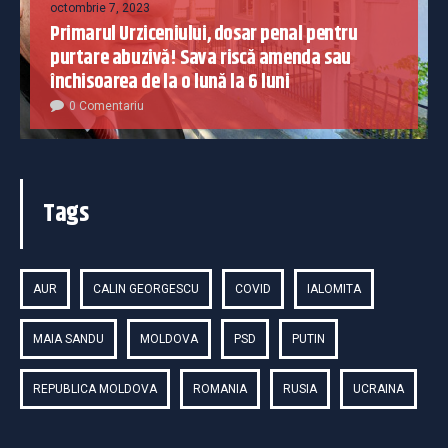
octombrie 7, 2023
Primarul Urziceniului, dosar penal pentru
purtare abuzivă! Sava riscă amenda sau
închisoarea de la o lună la 6 luni
0 Comentariu
Tags
AUR
CALIN GEORGESCU
COVID
IALOMITA
MAIA SANDU
MOLDOVA
PSD
PUTIN
REPUBLICA MOLDOVA
ROMANIA
RUSIA
UCRAINA