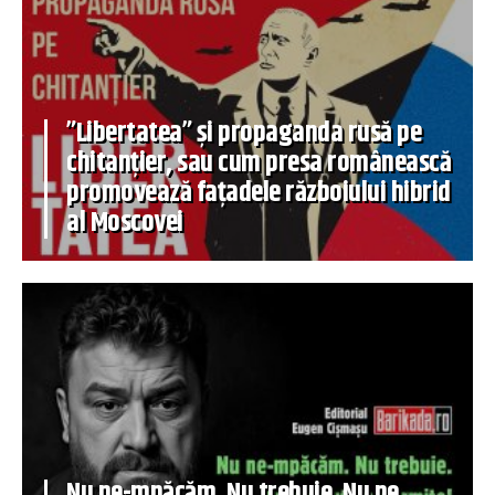
”Libertatea” și propaganda rusă pe
chitanțier, sau cum presa românească
promovează fațadele războiului hibrid
al Moscovei
Nu ne-mpăcăm. Nu trebuie. Nu ne