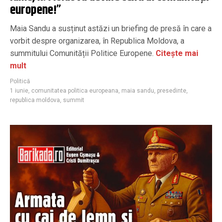
europene!”
Maia Sandu a susținut astăzi un briefing de presă în care a
vorbit despre organizarea, în Republica Moldova, a
summitului Comunității Politice Europene.
Citește mai
mult
Politică
1 iunie
,
comunitatea politica europeana
,
maia sandu
,
presedinte
,
republica moldova
,
summit