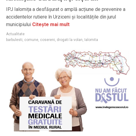
IPJ Ialomița a desfășurat o amplă acțiune de prevenire a
accidentelor rutiere în Urziceni și localitățile din jurul
municipiului
Citește mai mult
Actualitate
barbulesti
,
comune
,
cosereni
,
drogati la volan
,
Ialomita