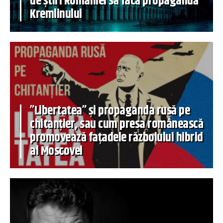
de știri României să facă propagandă
Kremlinului
”Libertatea” și propaganda rusă pe
chitanțier, sau cum presa românească
promovează fațadele războiului hibrid
al Moscovei