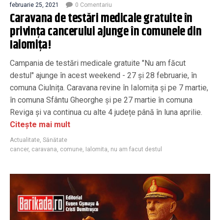
februarie 25, 2021
0 Comentariu
Caravana de testări medicale gratuite în
privința cancerului ajunge în comunele din
Ialomița!
Campania de testări medicale gratuite "Nu am făcut
destul" ajunge în acest weekend - 27 și 28 februarie, în
comuna Ciulnița. Caravana revine în Ialomița și pe 7 martie,
în comuna Sfântu Gheorghe și pe 27 martie în comuna
Reviga și va continua cu alte 4 județe până în luna aprilie.
Citește mai mult
Actualitate
,
Sănătate
cancer
,
caravana
,
comune
,
Ialomita
,
nu am facut destul