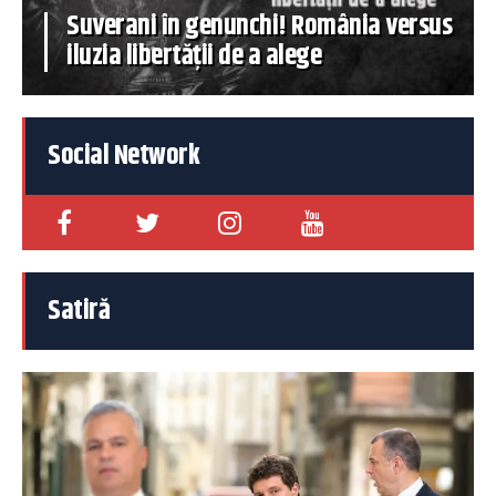
Suverani în genunchi! România versus
iluzia libertății de a alege
Social Network
Satiră