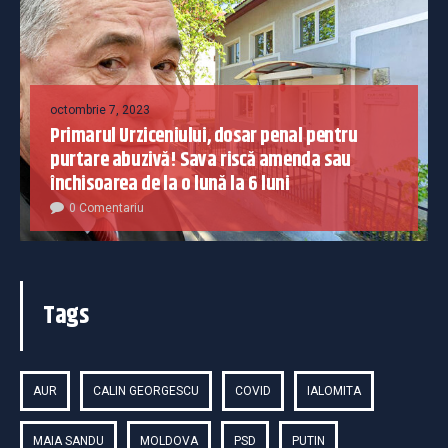
octombrie 7, 2023
Primarul Urziceniului, dosar penal pentru
purtare abuzivă! Sava riscă amenda sau
închisoarea de la o lună la 6 luni
0 Comentariu
Tags
AUR
CALIN GEORGESCU
COVID
IALOMITA
MAIA SANDU
MOLDOVA
PSD
PUTIN