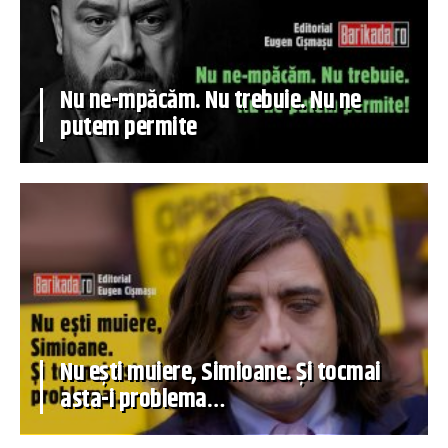
Nu ne-mpăcăm. Nu trebuie. Nu ne
putem permite
Nu ești muiere, Simioane. Și tocmai
asta-i problema…