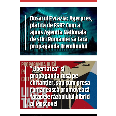
Dosarul Evrazia: Agerpres,
plătită de FSB? Cum a
ajuns Agenția Națională
de știri României să facă
propagandă Kremlinului
”Libertatea” și
propaganda rusă pe
chitanțier, sau cum presa
românească promovează
fațadele războiului hibrid
al Moscovei