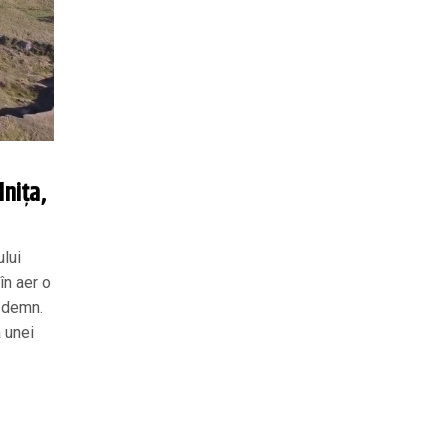
lnița,
ului
 în aer o
t demn.
 unei