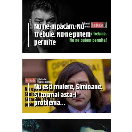
Nu ne-mpăcăm. Nu
trebuie. Nu ne putem
permite
Nu ești muiere, Simioane.
Și tocmai asta-i
problema…