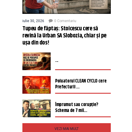
iulie 30, 2026
0 Comentariu
Tupeu de făptaș: Stoicescu cere să
revină la Urban SA Slobozia, chiar și pe
ușa din dos!
...
Poluatorul CLEAN CYCLO cere
Prefecturii ...
Împrumut sau corupție?
Schema de 7 mil...
VEZI MAI MULT