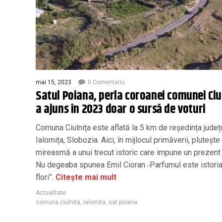
mai 15, 2023
0 Comentariu
Satul Poiana, perla coroanei comunei Ciu
a ajuns în 2023 doar o sursă de voturi
Comuna Ciulnița este aflată la 5 km de reședința județ
Ialomița, Slobozia. Aici, în mijlocul primăverii, plutește
mireasmă a unui trecut istoric care impune un prezen
Nu degeaba spunea Emil Cioran ˶Parfumul este istoria
flori”.
Citește mai mult
Actualitate
comuna ciulnita
,
Ialomita
,
sat poiana