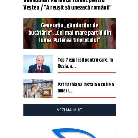
abandonat varianta Tomac pentru
Veștea / ”A reușit să unească românii”
Generația „gândacilor de
bucătărie”: „Cel mai mare partid din
lume. Puterea tineretului”
Top 7 expresii pentru care, în
Rusia, a...
Patriarhia va instala o cutie a
milei î...
VEZI MAI MULT