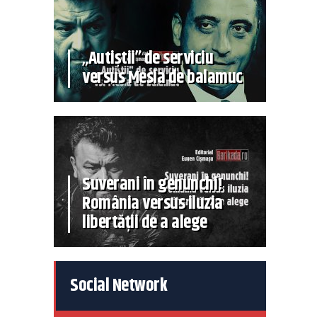
„Autiștii” de serviciu
versus Mesia de balamuc
Suverani în genunchi!
România versus iluzia
libertății de a alege
Social Network