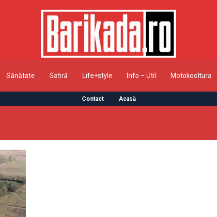
Sănătate
Satiră
Life+style
Info – Util
Motokooltura
Contact
Acasă