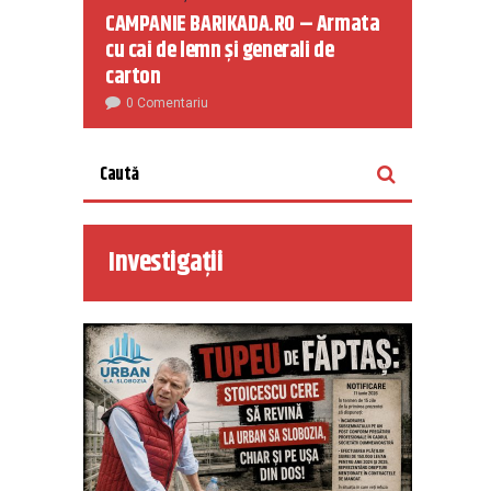
CAMPANIE BARIKADA.RO – Armata
cu cai de lemn și generali de
carton
0 Comentariu
Investigații