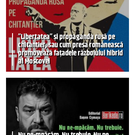
”Libertatea” și propaganda rusă pe
chitanțier, sau cum presa românească
promovează fațadele războiului hibrid
al Moscovei