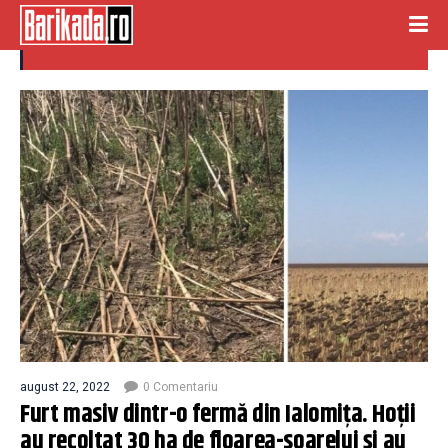
comuna ciochina
august 22, 2022
0 Comentariu
Furt masiv dintr-o fermă din Ialomița. Hoții
au recoltat 30 ha de floarea-soarelui și au