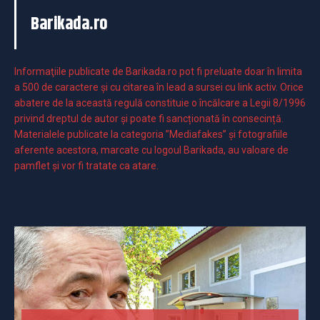
Barikada.ro
Informaţiile publicate de Barikada.ro pot fi preluate doar în limita
a 500 de caractere şi cu citarea în lead a sursei cu link activ. Orice
abatere de la această regulă constituie o încălcare a Legii 8/1996
privind dreptul de autor și poate fi sancționată în consecință.
Materialele publicate la categoria ”Mediafakes” și fotografiile
aferente acestora, marcate cu logoul Barikada, au valoare de
pamflet și vor fi tratate ca atare.