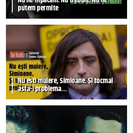
Nu ne-mpăcăm. Nu trebuie. Nu ne
putem permite
Nu ești muiere, Simioane. Și tocmai
asta-i problema…