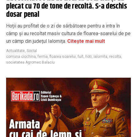
plecat cu 70 de tone de recoltă. S-a deschis
dosar penal
Hoții au profitat de o zi de sărbătoare pentru a intra în
câmp și au recoltat masiv cultura de floarea-soarelui de pe
un câmp din județul Ialomița.
Citește mai mult
Actualitate
,
Social
comuna ciochina
,
ferma
,
floarea soarelui
,
furt
,
hoti
,
Ialomita
,
recolta
,
societatea Agromec Balaciu