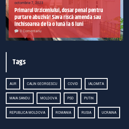
octombrie 7, 2023
Primarul Urziceniului, dosar penal pentru
purtare abuzivă! Sava riscă amenda sau
închisoarea de la o lună la 6 luni
0 Comentariu
Tags
AUR
CALIN GEORGESCU
COVID
IALOMITA
MAIA SANDU
MOLDOVA
PSD
PUTIN
REPUBLICA MOLDOVA
ROMANIA
RUSIA
UCRAINA