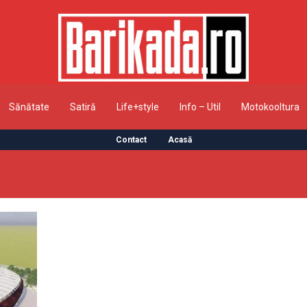
Sănătate
Satiră
Life+style
Info – Util
Motokooltura
Contact
Acasă