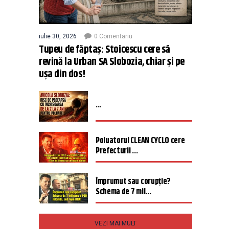
iulie 30, 2026
0 Comentariu
Tupeu de făptaș: Stoicescu cere să
revină la Urban SA Slobozia, chiar și pe
ușa din dos!
...
Poluatorul CLEAN CYCLO cere
Prefecturii ...
Împrumut sau corupție?
Schema de 7 mil...
VEZI MAI MULT