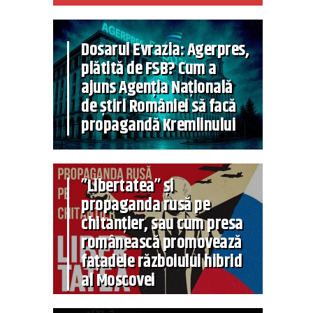
Dosarul Evrazia: Agerpres,
plătită de FSB? Cum a
ajuns Agenția Națională
de știri României să facă
propagandă Kremlinului
”Libertatea” și
propaganda rusă pe
chitanțier, sau cum presa
românească promovează
fațadele războiului hibrid
al Moscovei