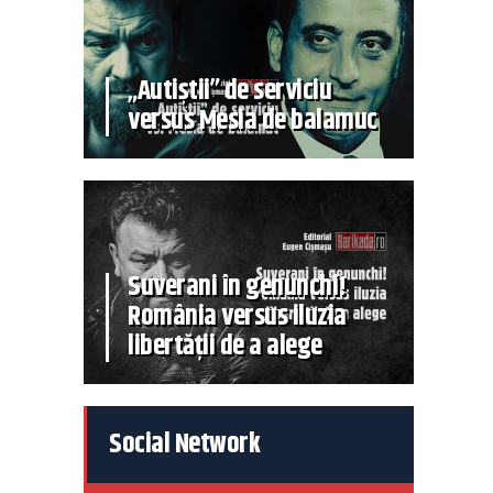
„Autiștii” de serviciu
versus Mesia de balamuc
Suverani în genunchi!
România versus iluzia
libertății de a alege
Social Network