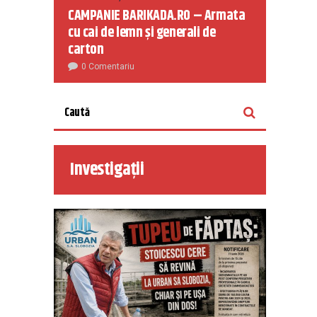
CAMPANIE BARIKADA.RO – Armata
cu cai de lemn și generali de
carton
0 Comentariu
Investigații