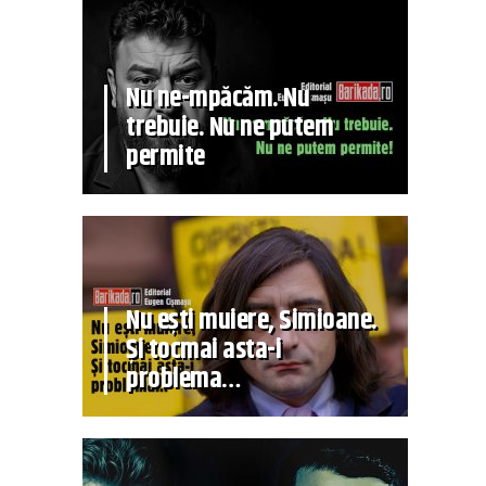
Nu ne-mpăcăm. Nu
trebuie. Nu ne putem
permite
Nu ești muiere, Simioane.
Și tocmai asta-i
problema…