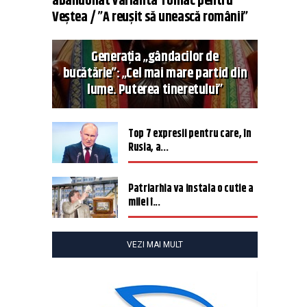
abandonat varianta Tomac pentru
Veștea / ”A reușit să unească românii”
Generația „gândacilor de
bucătărie”: „Cel mai mare partid din
lume. Puterea tineretului”
Top 7 expresii pentru care, în
Rusia, a...
Patriarhia va instala o cutie a
milei î...
VEZI MAI MULT