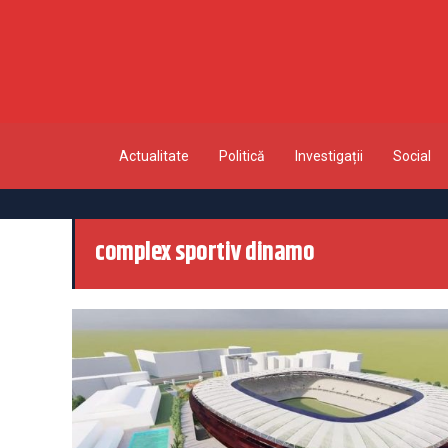
Actualitate
Politică
Investigații
Social
complex sportiv dinamo