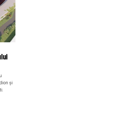
lui
u
dion și
i.