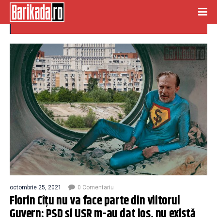
compatibilitate
octombrie 25, 2021
0 Comentariu
Florin Cîțu nu va face parte din viitorul
Guvern: PSD și USR m-au dat jos, nu există