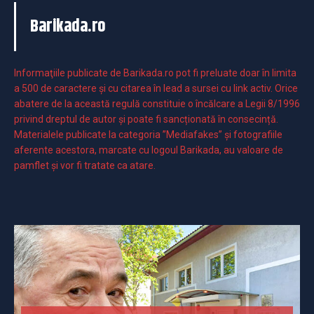
Barikada.ro
Informaţiile publicate de Barikada.ro pot fi preluate doar în limita
a 500 de caractere şi cu citarea în lead a sursei cu link activ. Orice
abatere de la această regulă constituie o încălcare a Legii 8/1996
privind dreptul de autor și poate fi sancționată în consecință.
Materialele publicate la categoria ”Mediafakes” și fotografiile
aferente acestora, marcate cu logoul Barikada, au valoare de
pamflet și vor fi tratate ca atare.