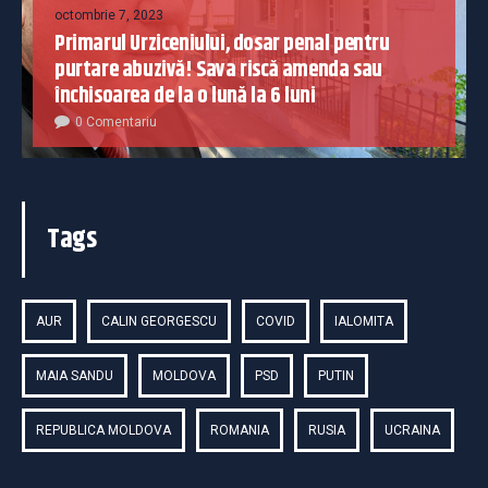
octombrie 7, 2023
Primarul Urziceniului, dosar penal pentru
purtare abuzivă! Sava riscă amenda sau
închisoarea de la o lună la 6 luni
0 Comentariu
Tags
AUR
CALIN GEORGESCU
COVID
IALOMITA
MAIA SANDU
MOLDOVA
PSD
PUTIN
REPUBLICA MOLDOVA
ROMANIA
RUSIA
UCRAINA