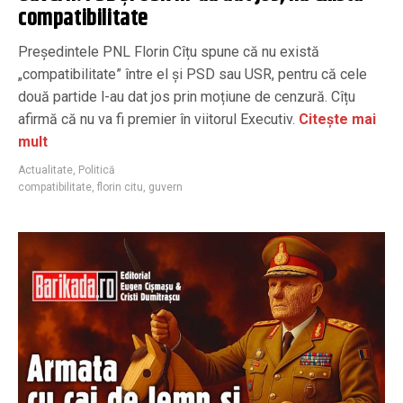
compatibilitate
Președintele PNL Florin Cîțu spune că nu există
„compatibilitate” între el și PSD sau USR, pentru că cele
două partide l-au dat jos prin moțiune de cenzură. Cîțu
afirmă că nu va fi premier în viitorul Executiv.
Citește mai
mult
Actualitate
,
Politică
compatibilitate
,
florin citu
,
guvern