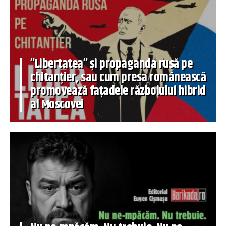
”Libertatea” și propaganda rusă pe
chitanțier, sau cum presa românească
promovează fațadele războiului hibrid
al Moscovei