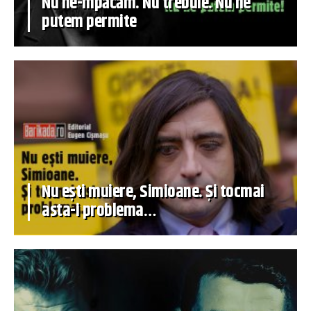
Nu ne-mpăcăm. Nu trebuie. Nu ne
putem permite
Nu ești muiere, Simioane. Și tocmai
asta-i problema…