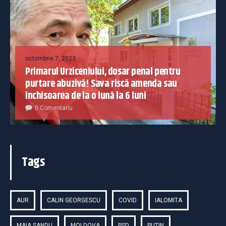
octombrie 7, 2023
Primarul Urziceniului, dosar penal pentru
purtare abuzivă! Sava riscă amenda sau
închisoarea de la o lună la 6 luni
0 Comentariu
Tags
AUR
CALIN GEORGESCU
COVID
IALOMITA
MAIA SANDU
MOLDOVA
PSD
PUTIN