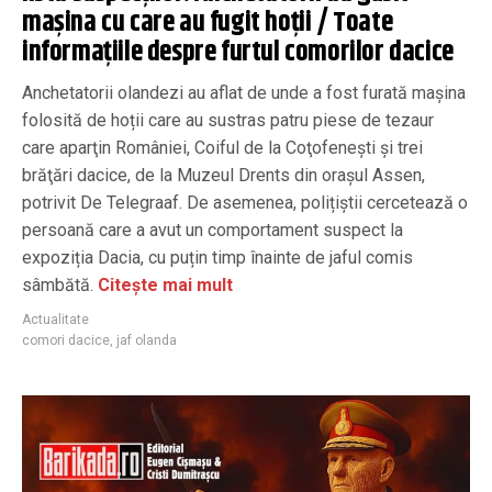
mașina cu care au fugit hoții / Toate
informațiile despre furtul comorilor dacice
Anchetatorii olandezi au aflat de unde a fost furată mașina
folosită de hoții care au sustras patru piese de tezaur
care aparţin României, Coiful de la Coţofeneşti şi trei
brăţări dacice, de la Muzeul Drents din oraşul Assen,
potrivit De Telegraaf. De asemenea, polițiștii cercetează o
persoană care a avut un comportament suspect la
expoziția Dacia, cu puțin timp înainte de jaful comis
sâmbătă.
Citește mai mult
Actualitate
comori dacice
,
jaf olanda