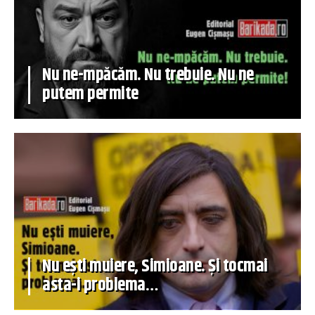
Nu ne-mpăcăm. Nu trebuie. Nu ne
putem permite
Nu ești muiere, Simioane. Și tocmai
asta-i problema…