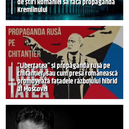
de știri României să facă propagandă
Kremlinului
”Libertatea” și propaganda rusă pe
chitanțier, sau cum presa românească
promovează fațadele războiului hibrid
al Moscovei