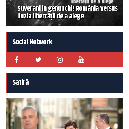
Suverani în genunchi! România versus
iluzia libertății de a alege
Social Network
Satiră