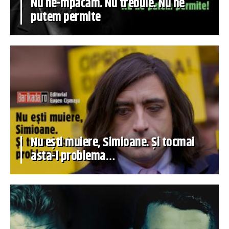
Nu ne-mpăcăm. Nu trebuie. Nu ne
putem permite
Nu ești muiere, Simioane. Și tocmai
asta-i problema…