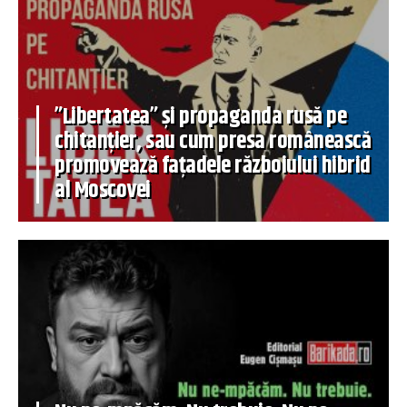
”Libertatea” și propaganda rusă pe
chitanțier, sau cum presa românească
promovează fațadele războiului hibrid
al Moscovei