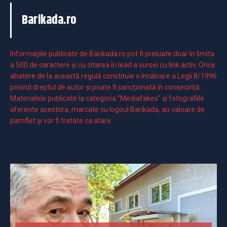
Barikada.ro
Informaţiile publicate de Barikada.ro pot fi preluate doar în limita
a 500 de caractere şi cu citarea în lead a sursei cu link activ. Orice
abatere de la această regulă constituie o încălcare a Legii 8/1996
privind dreptul de autor și poate fi sancționată în consecință.
Materialele publicate la categoria ”Mediafakes” și fotografiile
aferente acestora, marcate cu logoul Barikada, au valoare de
pamflet și vor fi tratate ca atare.