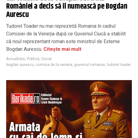
României a decis să îl numească pe Bogdan
Aurescu
Tudorel Toader nu mai reprezintă Romania în cadrul
Comisiei de la Veneția după ce Guvernul Ciucă a stabilit
că noul reprezentant roman este ministrul de Externe
Bogdan Aurescu.
Citește mai mult
Actualitate
,
Politică
,
Social
bogdan aurescu
,
comisia de la venetia
,
guvernul romaniei
,
tudorel toader