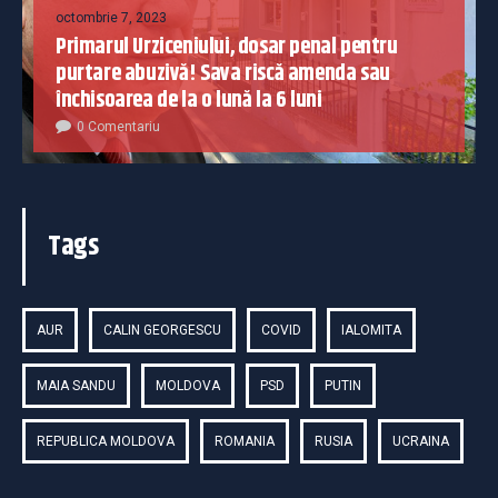
octombrie 7, 2023
Primarul Urziceniului, dosar penal pentru
purtare abuzivă! Sava riscă amenda sau
închisoarea de la o lună la 6 luni
0 Comentariu
Tags
AUR
CALIN GEORGESCU
COVID
IALOMITA
MAIA SANDU
MOLDOVA
PSD
PUTIN
REPUBLICA MOLDOVA
ROMANIA
RUSIA
UCRAINA