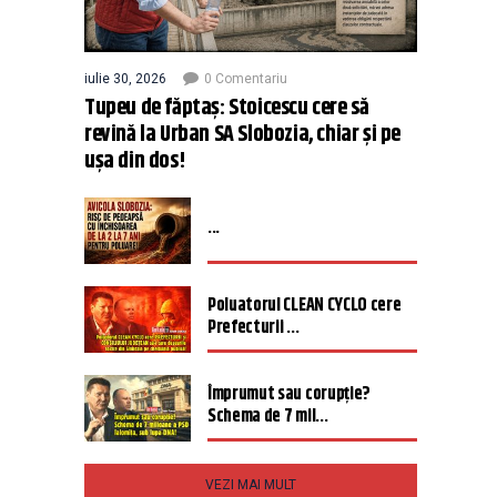
iulie 30, 2026
0 Comentariu
Tupeu de făptaș: Stoicescu cere să
revină la Urban SA Slobozia, chiar și pe
ușa din dos!
...
Poluatorul CLEAN CYCLO cere
Prefecturii ...
Împrumut sau corupție?
Schema de 7 mil...
VEZI MAI MULT