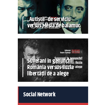
„Autiștii” de serviciu
versus Mesia de balamuc
Suverani în genunchi!
România versus iluzia
libertății de a alege
Social Network