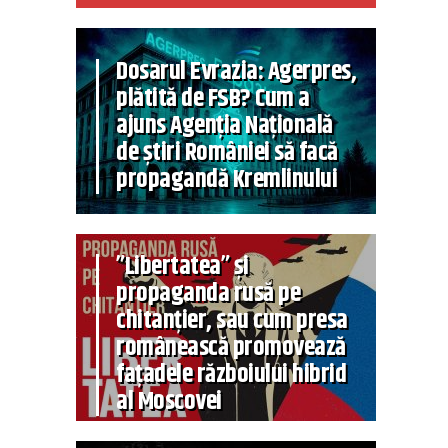
Dosarul Evrazia: Agerpres,
plătită de FSB? Cum a
ajuns Agenția Națională
de știri României să facă
propagandă Kremlinului
”Libertatea” și
propaganda rusă pe
chitanțier, sau cum presa
românească promovează
fațadele războiului hibrid
al Moscovei