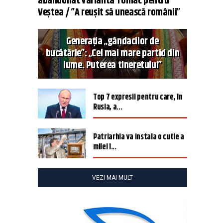
abandonat varianta Tomac pentru
Veștea / ”A reușit să unească românii”
Generația „gândacilor de
bucătărie”: „Cel mai mare partid din
lume. Puterea tineretului”
Top 7 expresii pentru care, în
Rusia, a...
Patriarhia va instala o cutie a
milei î...
VEZI MAI MULT