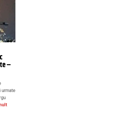
c
te –
e
i urmate
rgu
mult