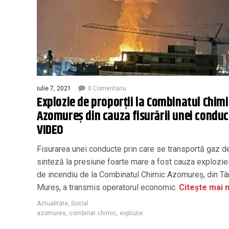
iulie 7, 2021
0 Comentariu
Explozie de proporții la Combinatul Chimi
Azomureș din cauza fisurării unei conduc
VIDEO
Fisurarea unei conducte prin care se transportă gaz d
sinteză la presiune foarte mare a fost cauza explozie
de incendiu de la Combinatul Chimic Azomureș, din Tâ
Mureș, a transmis operatorul economic.
Citește mai 
Actualitate
,
Social
azomures
,
combinat chimic
,
explozie