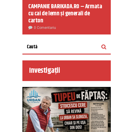
CAMPANIE BARIKADA.RO – Armata
cu cai de lemn și generali de
carton
0 Comentariu
Investigații