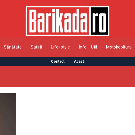
Sănătate
Satiră
Life+style
Info – Util
Motokooltura
Contact
Acasă