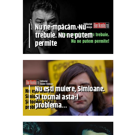
Nu ne-mpăcăm. Nu
trebuie. Nu ne putem
permite
Nu ești muiere, Simioane.
Și tocmai asta-i
problema…