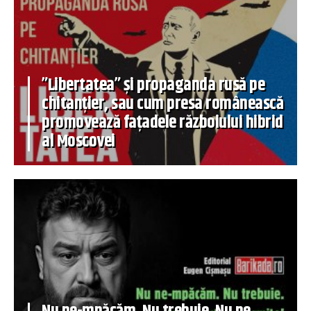
”Libertatea” și propaganda rusă pe
chitanțier, sau cum presa românească
promovează fațadele războiului hibrid
al Moscovei