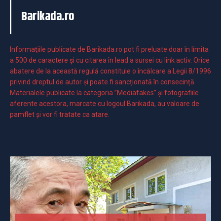
Barikada.ro
Informaţiile publicate de Barikada.ro pot fi preluate doar în limita
a 500 de caractere şi cu citarea în lead a sursei cu link activ. Orice
abatere de la această regulă constituie o încălcare a Legii 8/1996
privind dreptul de autor și poate fi sancționată în consecință.
Materialele publicate la categoria ”Mediafakes” și fotografiile
aferente acestora, marcate cu logoul Barikada, au valoare de
pamflet și vor fi tratate ca atare.