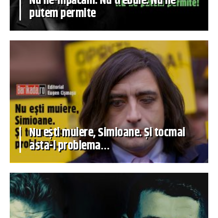
Nu ne-mpăcăm. Nu trebuie. Nu ne
putem permite
Nu ești muiere, Simioane. Și tocmai
asta-i problema…