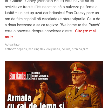
În ”Collide”, Casey (Nicholas Hoult) este nevoit să își
reviziteze trecutul întunecat ca să o salveze pe femeia
iubită – un set up uzat dar britanicul Eran Creevy pare un
om de film capabil să escaladeze stereotipurile. Ce-a de-
a doua încercare a sa ca regizor, ”Welcome to the Punch”
este o poveste despre asocierea dintre...
Citește mai
mult
Actualitate
anthonz hopkins
,
ben kingsley
,
coliyiunea
,
collide
,
cronica
,
film