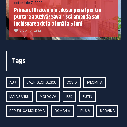
octombrie 7, 2023
Primarul Urziceniului, dosar penal pentru
purtare abuzivă! Sava riscă amenda sau
închisoarea de la o lună la 6 luni
0 Comentariu
Tags
AUR
CALIN GEORGESCU
COVID
IALOMITA
MAIA SANDU
MOLDOVA
PSD
PUTIN
REPUBLICA MOLDOVA
ROMANIA
RUSIA
UCRAINA