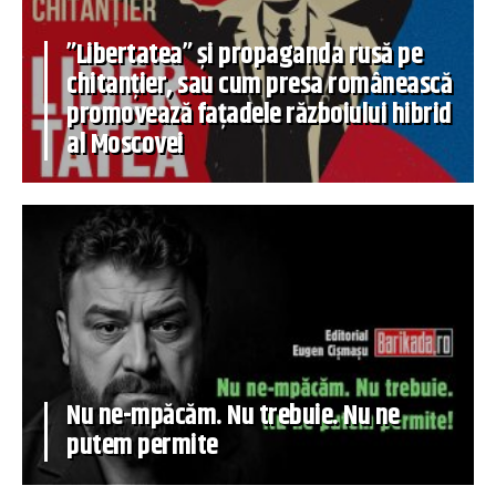
”Libertatea” și propaganda rusă pe
chitanțier, sau cum presa românească
promovează fațadele războiului hibrid
al Moscovei
Nu ne-mpăcăm. Nu trebuie. Nu ne
putem permite