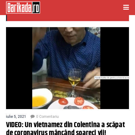
colentina
iulie 5, 2021
0 Comentariu
VIDEO: Un vietnamez din Colentina a scăpat
de coronavirus mâncând șoareci vii!