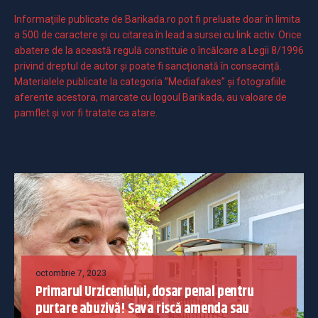
Informaţiile publicate de Barikada.ro pot fi preluate doar în limita
a 500 de caractere şi cu citarea în lead a sursei cu link activ. Orice
abatere de la această regulă constituie o încălcare a Legii 8/1996
privind dreptul de autor și poate fi sancționată în consecință.
Materialele publicate la categoria ”Mediafakes” și fotografiile
aferente acestora, marcate cu logoul Barikada, au valoare de
pamflet și vor fi tratate ca atare.
octombrie 7, 2023
Primarul Urziceniului, dosar penal pentru
purtare abuzivă! Sava riscă amenda sau