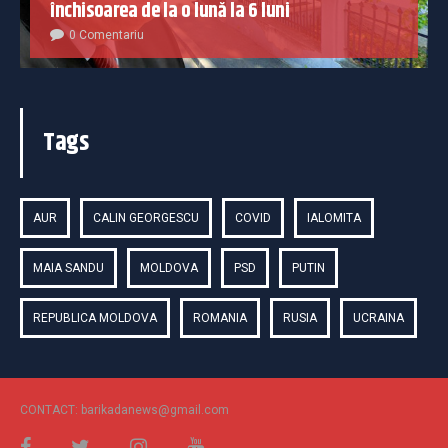
închisoarea de la o lună la 6 luni
0 Comentariu
Tags
AUR
CALIN GEORGESCU
COVID
IALOMITA
MAIA SANDU
MOLDOVA
PSD
PUTIN
REPUBLICA MOLDOVA
ROMANIA
RUSIA
UCRAINA
CONTACT: barikadanews@gmail.com