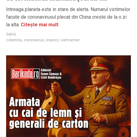
Intreaga planeta este in stare de alerta. Numarul victimelor
facute de coronavirusul plecat din China creste de la o zi
la alta.
Citește mai mult
Satiră
colentina
,
coronavirus
,
soareci
,
viertnamez