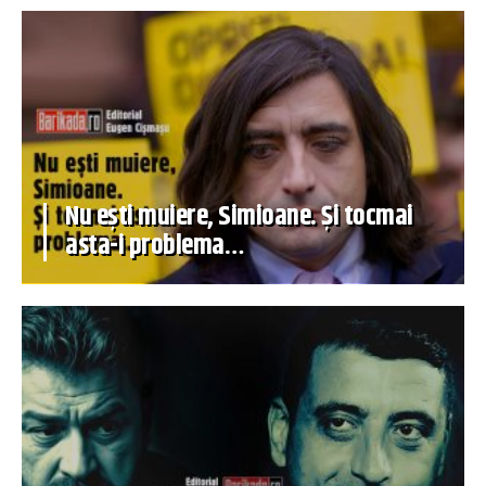
Nu ești muiere, Simioane. Și tocmai
asta-i problema…