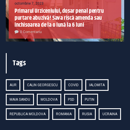
octombrie 7, 2023
Primarul Urziceniului, dosar penal pentru
purtare abuzivă! Sava riscă amenda sau
închisoarea de la o lună la 6 luni
0 Comentariu
Tags
AUR
CALIN GEORGESCU
COVID
IALOMITA
MAIA SANDU
MOLDOVA
PSD
PUTIN
REPUBLICA MOLDOVA
ROMANIA
RUSIA
UCRAINA