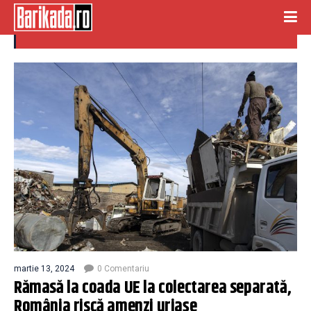
colectare
martie 13, 2024
0 Comentariu
Rămasă la coada UE la colectarea separată,
România riscă amenzi uriașe