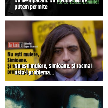
Nu ne-mpăcăm. Nu trebuie. Nu ne
putem permite
Nu ești muiere, Simioane. Și tocmai
asta-i problema…