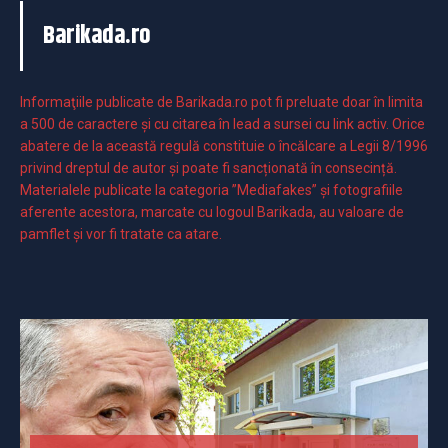
Barikada.ro
Informaţiile publicate de Barikada.ro pot fi preluate doar în limita
a 500 de caractere şi cu citarea în lead a sursei cu link activ. Orice
abatere de la această regulă constituie o încălcare a Legii 8/1996
privind dreptul de autor și poate fi sancționată în consecință.
Materialele publicate la categoria ”Mediafakes” și fotografiile
aferente acestora, marcate cu logoul Barikada, au valoare de
pamflet și vor fi tratate ca atare.