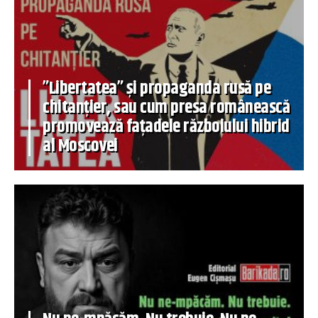
”Libertatea” și propaganda rusă pe
chitanțier, sau cum presa românească
promovează fațadele războiului hibrid
al Moscovei