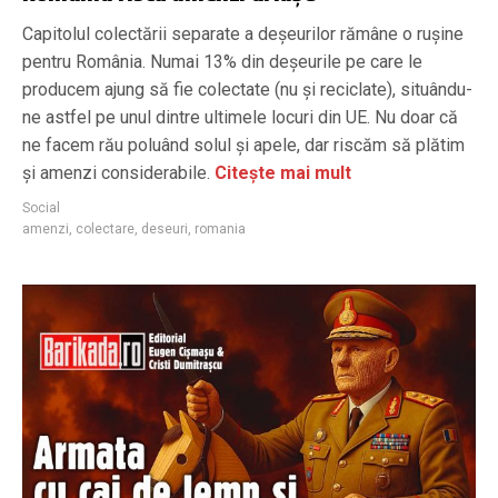
Capitolul colectării separate a deșeurilor rămâne o rușine
pentru România. Numai 13% din deșeurile pe care le
producem ajung să fie colectate (nu și reciclate), situându-
ne astfel pe unul dintre ultimele locuri din UE. Nu doar că
ne facem rău poluând solul și apele, dar riscăm să plătim
și amenzi considerabile.
Citește mai mult
Social
amenzi
,
colectare
,
deseuri
,
romania