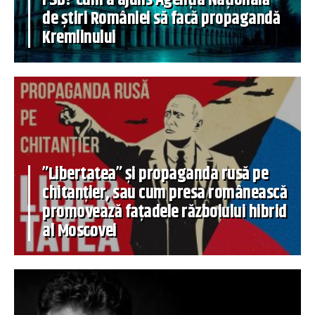
de știri României să facă propagandă
Kremlinului
”Libertatea” și propaganda rusă pe
chitanțier, sau cum presa românească
promovează fațadele războiului hibrid
al Moscovei