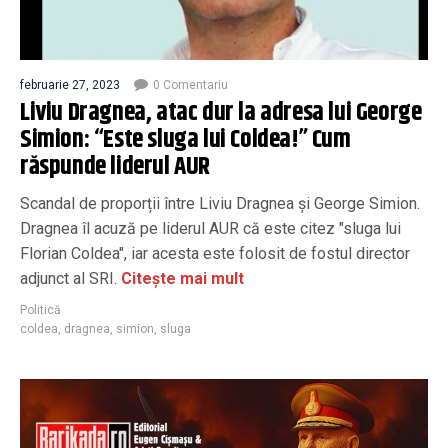
februarie 27, 2023
0 Comentariu
Liviu Dragnea, atac dur la adresa lui George
Simion: “Este sluga lui Coldea!” Cum
răspunde liderul AUR
Scandal de proporții între Liviu Dragnea și George Simion.
Dragnea îl acuză pe liderul AUR că este citez "sluga lui
Florian Coldea", iar acesta este folosit de fostul director
adjunct al SRI.
Citește mai mult
Politică
coldea
,
dragnea
,
simion
,
sluga