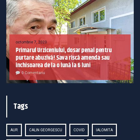
octombrie 7, 2023
Primarul Urziceniului, dosar penal pentru
purtare abuzivă! Sava riscă amenda sau
închisoarea de la o lună la 6 luni
0 Comentariu
Tags
AUR
CALIN GEORGESCU
COVID
IALOMITA