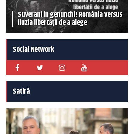
Suverani în genunchi! România versus
iluzia libertății de a alege
Social Network
Satiră