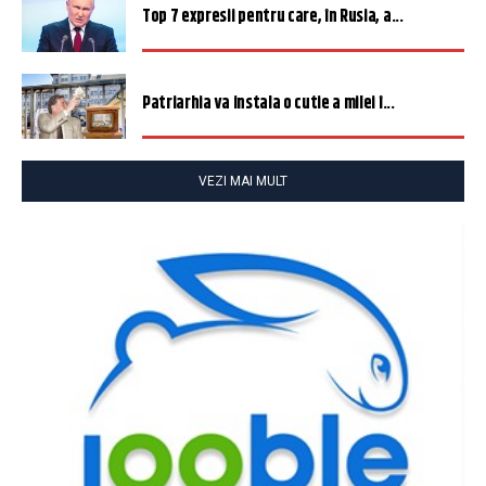
Top 7 expresii pentru care, în Rusia, a...
Patriarhia va instala o cutie a milei î...
VEZI MAI MULT