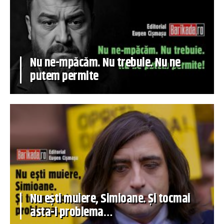
Nu ne-mpăcăm. Nu trebuie. Nu ne
putem permite
Nu ești muiere, Simioane. Și tocmai
asta-i problema…