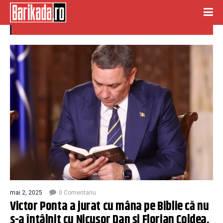
coldea
mai 2, 2025
0 Comentariu
Victor Ponta a jurat cu mâna pe Biblie că nu
s-a întâlnit cu Nicușor Dan și Florian Coldea.