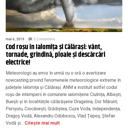
mai 6, 2019
0 Comentariu
Cod roșu în Ialomița și Călărași: vânt,
tornade, grindină, ploaie și descărcări
electrice!
Meteorologii au emis în urmă cu o oră o avertizare
nowcasting privind fenomenele meteorologice extreme în
județele Ialomița și Călărași. ANM a instituit astfel codul
roșu de intemperii în comunele ialomițene Ciulnița, Albești,
Buești și în localitățile călărășene Dragalina, Dor Mărunt,
Perișoru, Ciocănești, Grădiștea, Cuza Voda, Independența,
Dragoș Vodă, Alexandru Odobescu, Vlad Țepeș, Ștefan
Vodă și...
Citește mai mult