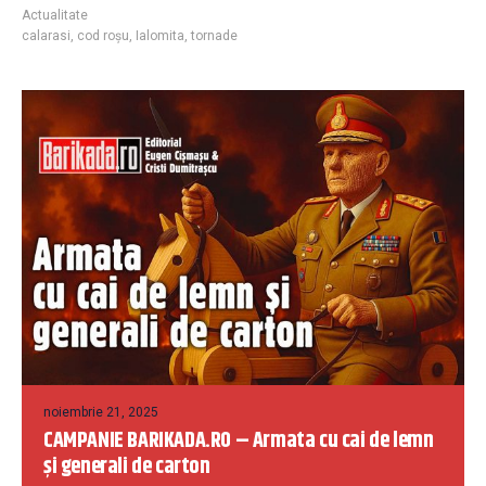
Actualitate
calarasi
,
cod roșu
,
Ialomita
,
tornade
noiembrie 21, 2025
CAMPANIE BARIKADA.RO – Armata cu cai de lemn
și generali de carton