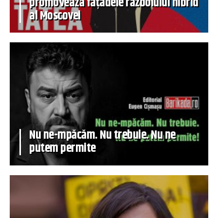
promovează fațadele războiului hibrid
al Moscovei
Nu ne-mpăcăm. Nu trebuie. Nu ne
putem permite