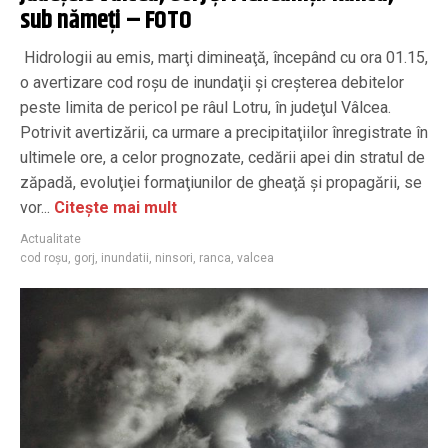
sub nămeți – FOTO
Hidrologii au emis, marţi dimineaţă, începând cu ora 01.15,
o avertizare cod roşu de inundaţii şi creşterea debitelor
peste limita de pericol pe râul Lotru, în judeţul Vâlcea.
Potrivit avertizării, ca urmare a precipitaţiilor înregistrate în
ultimele ore, a celor prognozate, cedării apei din stratul de
zăpadă, evoluţiei formaţiunilor de gheaţă şi propagării, se
vor...
Citește mai mult
Actualitate
cod roșu
,
gorj
,
inundatii
,
ninsori
,
ranca
,
valcea