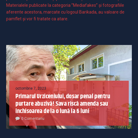
Materialele publicate la categoria ”Mediafakes” și fotografiile
aferente acestora, marcate cu logoul Barikada, au valoare de
pamflet și vor fi tratate ca atare.
octombrie 7, 2023
Primarul Urziceniului, dosar penal pentru
purtare abuzivă! Sava riscă amenda sau
închisoarea de la o lună la 6 luni
0 Comentariu