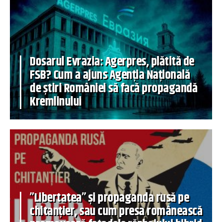
Dosarul Evrazia: Agerpres, plătită de
FSB? Cum a ajuns Agenția Națională
de știri României să facă propagandă
Kremlinului
”Libertatea” și propaganda rusă pe
chitanțier, sau cum presa românească