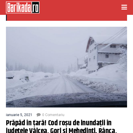
cod roșu
ianuarie 5, 2021
0 Comentariu
Prăpăd în țară! Cod roșu de inundații în
judeţele Vâlcea, Gorj şi Mehedinţi. Rânca,