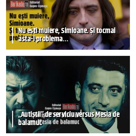
Nu ești muiere, Simioane. Și tocmai
asta-i problema…
„Autiștii” de serviciu versus Mesia de
balamuc