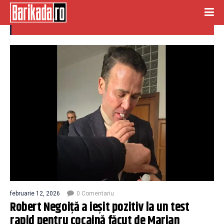
cocaina
februarie 12, 2026
0 Comentariu
Robert Negoiță a ieșit pozitiv la un test
rapid pentru cocaină făcut de Marian