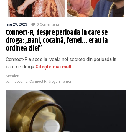
mai 29, 2023
0 Comentariu
Connect-R, despre perioada în care se
droga: „Bani, cocaină, femei… erau la
ordinea zilei”
Connect-R a scos la iveală noi secrete din perioada în
care se droga
Citește mai mult
Monden
bani
,
cocaina
,
Connect-R
,
droguri
,
femei