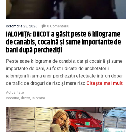
octombrie 23, 2025
0 Comentariu
IALOMIŢA: DIICOT a găsit peste 6 kilograme
de canabis, cocaină şi sume importante de
bani după percheziţii
Peste şase kilograme de canabis, dar şi cocaină şi sume
importante de bani, au fost ridicate de anchetatorii
ialomiţeni în urma unor percheziţii efectuate într-un dosar
de trafic de droguri de risc şi mare risc
Citește mai mult
Actualitate
cocaina
,
diicot
,
Ialomita