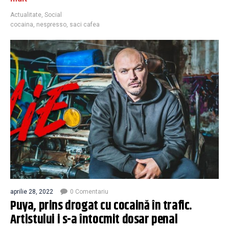
Actualitate
,
Social
cocaina
,
nespresso
,
saci cafea
aprilie 28, 2022
0 Comentariu
Puya, prins drogat cu cocaină în trafic.
Artistului i s-a întocmit dosar penal