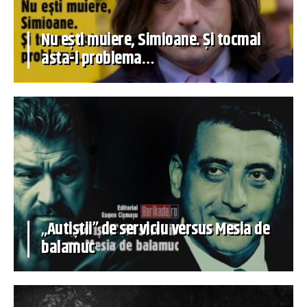
Nu ești muiere, Simioane. Și tocmai
asta-i problema…
„Autiștii” de serviciu versus Mesia de
balamuc