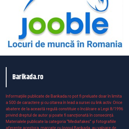
Barikada.ro
Informaţiile publicate de Barikada.ro pot fi preluate doar în limita
a 500 de caractere şi cu citarea în lead a sursei cu link activ. Orice
abatere de la această regulă constituie o încălcare a Legii 8/1996
privind dreptul de autor și poate fi sancționată în consecință.
Materialele publicate la categoria ”Mediafakes” și fotografiile
aferente acestora, marcate cu logoul Barikada, au valoare de