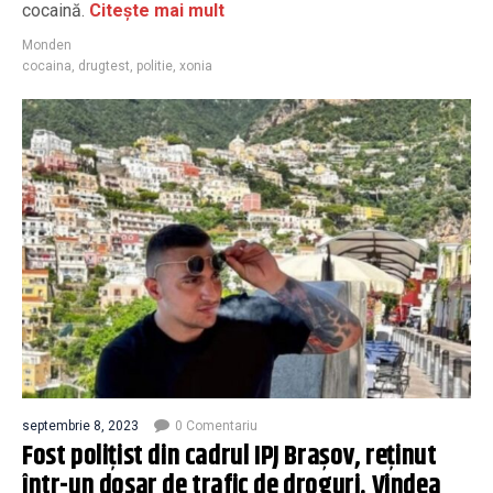
cocaină.
Citește mai mult
Monden
cocaina
,
drugtest
,
politie
,
xonia
septembrie 8, 2023
0 Comentariu
Fost poliţist din cadrul IPJ Brașov, reţinut
într-un dosar de trafic de droguri. Vindea