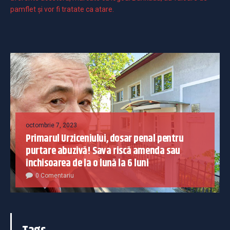
pamflet și vor fi tratate ca atare.
octombrie 7, 2023
Primarul Urziceniului, dosar penal pentru
purtare abuzivă! Sava riscă amenda sau
închisoarea de la o lună la 6 luni
0 Comentariu