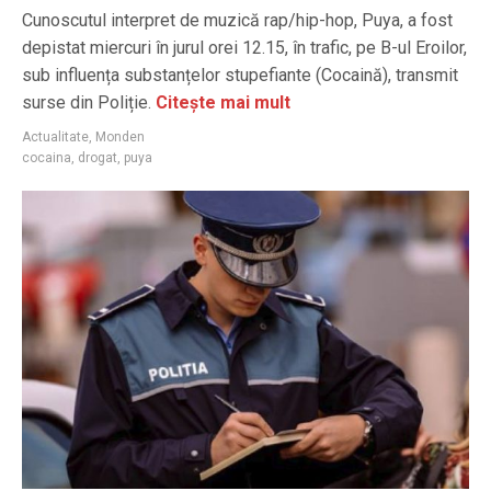
Cunoscutul interpret de muzică rap/hip-hop, Puya, a fost
depistat miercuri în jurul orei 12.15, în trafic, pe B-ul Eroilor,
sub influența substanțelor stupefiante (Cocaină), transmit
surse din Poliție.
Citește mai mult
Actualitate
,
Monden
cocaina
,
drogat
,
puya