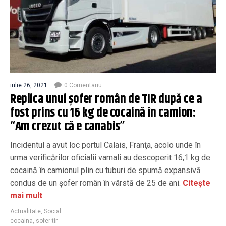
iulie 26, 2021
0 Comentariu
Replica unui şofer român de TIR după ce a
fost prins cu 16 kg de cocaină în camion:
“Am crezut că e canabis”
Incidentul a avut loc portul Calais, Franţa, acolo unde în
urma verificărilor oficialii vamali au descoperit 16,1 kg de
cocaină în camionul plin cu tuburi de spumă expansivă
condus de un şofer român în vârstă de 25 de ani.
Citește
mai mult
Actualitate
,
Social
cocaina
,
sofer tir