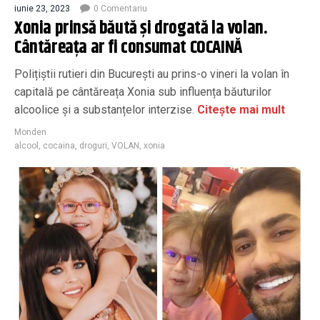
iunie 23, 2023
0 Comentariu
Xonia prinsă băută și drogată la volan.
Cântăreața ar fi consumat COCAINĂ
Polițiștii rutieri din București au prins-o vineri la volan în
capitală pe cântăreața Xonia sub influența băuturilor
alcoolice și a substanțelor interzise.
Citește mai mult
Monden
alcool
,
cocaina
,
droguri
,
VOLAN
,
xonia