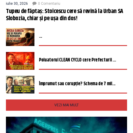
iulie 30, 2026
0 Comentariu
Tupeu de făptaș: Stoicescu cere să revină la Urban SA
Slobozia, chiar și pe ușa din dos!
...
Poluatorul CLEAN CYCLO cere Prefecturii ...
Împrumut sau corupție? Schema de 7 mil...
VEZI MAI MULT