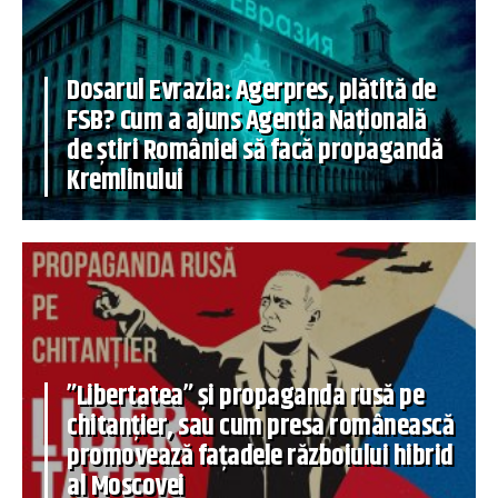
Dosarul Evrazia: Agerpres, plătită de
FSB? Cum a ajuns Agenția Națională
de știri României să facă propagandă
Kremlinului
”Libertatea” și propaganda rusă pe
chitanțier, sau cum presa românească
promovează fațadele războiului hibrid
al Moscovei