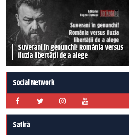
Suverani în genunchi! România versus
iluzia libertății de a alege
Social Network
Satiră