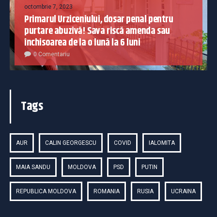
octombrie 7, 2023
Primarul Urziceniului, dosar penal pentru
purtare abuzivă! Sava riscă amenda sau
închisoarea de la o lună la 6 luni
0 Comentariu
Tags
AUR
CALIN GEORGESCU
COVID
IALOMITA
MAIA SANDU
MOLDOVA
PSD
PUTIN
REPUBLICA MOLDOVA
ROMANIA
RUSIA
UCRAINA