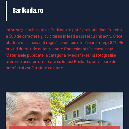
Barikada.ro
Informaţiile publicate de Barikada.ro pot fi preluate doar în limita
a 500 de caractere şi cu citarea în lead a sursei cu link activ. Orice
abatere de la această regulă constituie o încălcare a Legii 8/1996
privind dreptul de autor și poate fi sancționată în consecință.
Materialele publicate la categoria ”Mediafakes” și fotografiile
aferente acestora, marcate cu logoul Barikada, au valoare de
pamflet și vor fi tratate ca atare.