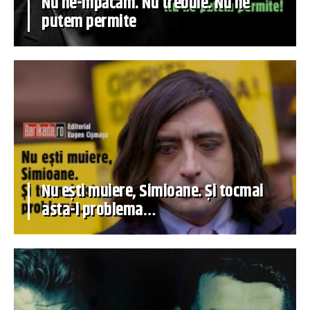
Nu ne-mpăcăm. Nu trebuie. Nu ne
putem permite
Nu ești muiere, Simioane. Și tocmai
asta-i problema…