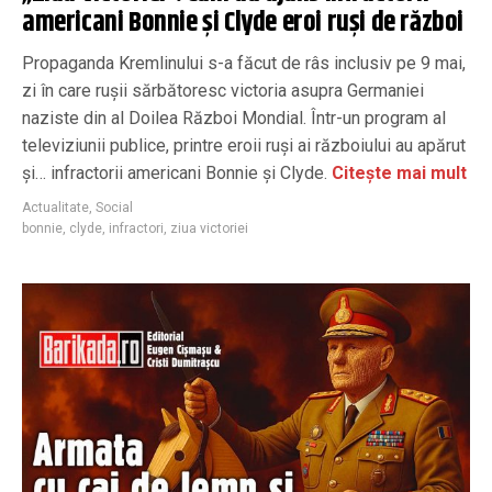
americani Bonnie și Clyde eroi ruși de război
Propaganda Kremlinului s-a făcut de râs inclusiv pe 9 mai,
zi în care rușii sărbătoresc victoria asupra Germaniei
naziste din al Doilea Război Mondial. Într-un program al
televiziunii publice, printre eroii ruși ai războiului au apărut
și… infractorii americani Bonnie și Clyde.
Citește mai mult
Actualitate
,
Social
bonnie
,
clyde
,
infractori
,
ziua victoriei