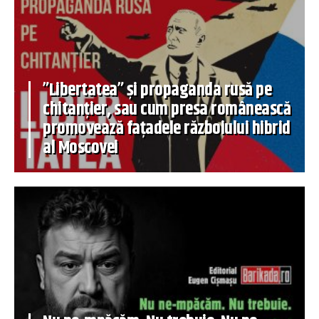
”Libertatea” și propaganda rusă pe
chitanțier, sau cum presa românească
promovează fațadele războiului hibrid
al Moscovei