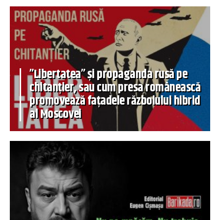
”Libertatea” și propaganda rusă pe
chitanțier, sau cum presa românească
promovează fațadele războiului hibrid
al Moscovei