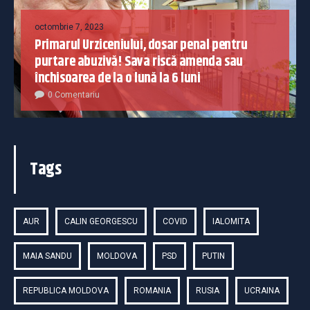
octombrie 7, 2023
Primarul Urziceniului, dosar penal pentru
purtare abuzivă! Sava riscă amenda sau
închisoarea de la o lună la 6 luni
0 Comentariu
Tags
AUR
CALIN GEORGESCU
COVID
IALOMITA
MAIA SANDU
MOLDOVA
PSD
PUTIN
REPUBLICA MOLDOVA
ROMANIA
RUSIA
UCRAINA