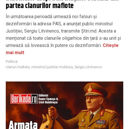
partea clanurilor mafiote
În următoarea perioadă urmează noi falsuri și
dezinformări la adresa PAS, a anunțat public ministrul
Justiției, Sergiu Litvinenco, transmite Știri.md. Acesta a
menționat că toate clanurile oligarhice din țară s-au unit și
urmează să lovească în putere cu dezinformări.
Citește
mai mult
Politică
clanuri mafiote
,
ministrul justitiei moldova
,
Sergiu Litvinenco