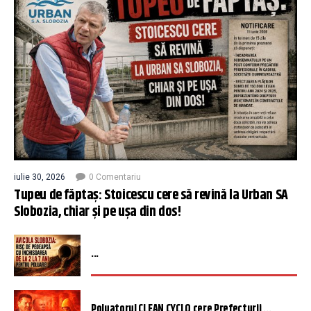
iulie 30, 2026
0 Comentariu
Tupeu de făptaș: Stoicescu cere să revină la Urban SA
Slobozia, chiar și pe ușa din dos!
...
Poluatorul CLEAN CYCLO cere Prefecturii ...