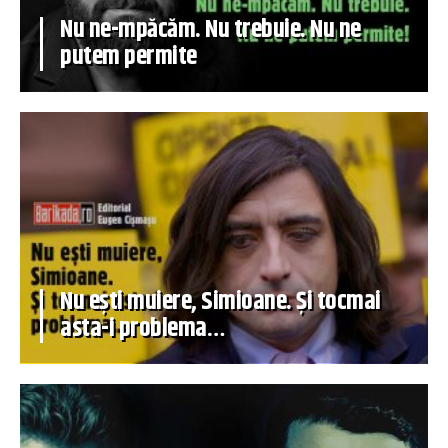
Nu ne-mpăcăm. Nu trebuie. Nu ne
putem permite
Nu ești muiere, Simioane. Și tocmai
asta-i problema…