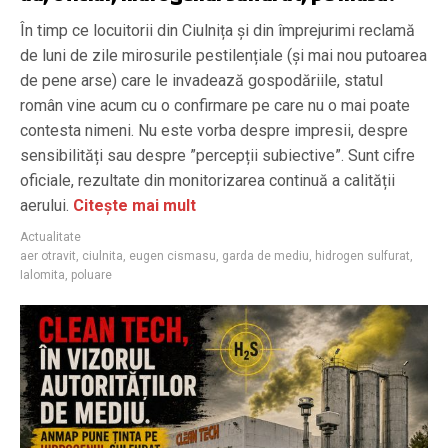
În timp ce locuitorii din Ciulnița și din împrejurimi reclamă
de luni de zile mirosurile pestilențiale (și mai nou putoarea
de pene arse) care le invadează gospodăriile, statul
român vine acum cu o confirmare pe care nu o mai poate
contesta nimeni. Nu este vorba despre impresii, despre
sensibilități sau despre ”percepții subiective”. Sunt cifre
oficiale, rezultate din monitorizarea continuă a calității
aerului.
Citește mai mult
Actualitate
aer otravit
,
ciulnita
,
eugen cismasu
,
garda de mediu
,
hidrogen sulfurat
,
Ialomita
,
poluare