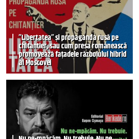
”Libertatea” și propaganda rusă pe
chitanțier, sau cum presa românească
promovează fațadele războiului hibrid
al Moscovei