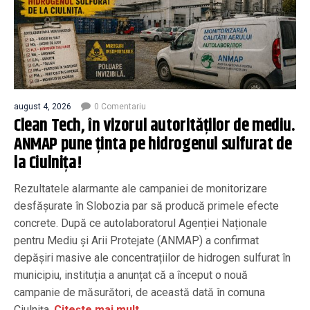
august 4, 2026
0 Comentariu
Clean Tech, în vizorul autorităților de mediu.
ANMAP pune ținta pe hidrogenul sulfurat de
la Ciulnița!
Rezultatele alarmante ale campaniei de monitorizare
desfășurate în Slobozia par să producă primele efecte
concrete. După ce autolaboratorul Agenției Naționale
pentru Mediu și Arii Protejate (ANMAP) a confirmat
depășiri masive ale concentrațiilor de hidrogen sulfurat în
municipiu, instituția a anunțat că a început o nouă
campanie de măsurători, de această dată în comuna
Ciulnița.
Citește mai mult