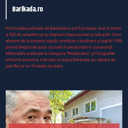
Barikada.ro
Informaţiile publicate de Barikada.ro pot fi preluate doar în limita
a 500 de caractere şi cu citarea în lead a sursei cu link activ. Orice
abatere de la această regulă constituie o încălcare a Legii 8/1996
privind dreptul de autor și poate fi sancționată în consecință.
Materialele publicate la categoria ”Mediafakes” și fotografiile
aferente acestora, marcate cu logoul Barikada, au valoare de
pamflet și vor fi tratate ca atare.