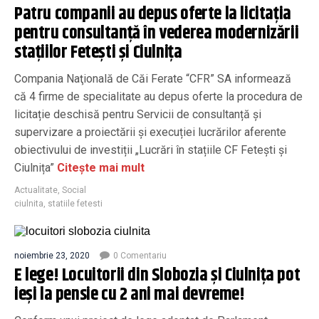
Patru companii au depus oferte la licitația
pentru consultanță în vederea modernizării
stațiilor Fetești și Ciulnița
Compania Naţională de Căi Ferate “CFR” SA informează
că 4 firme de specialitate au depus oferte la procedura de
licitație deschisă pentru Servicii de consultanță și
supervizare a proiectării și execuției lucrărilor aferente
obiectivului de investiții „Lucrări în stațiile CF Fetești și
Ciulnița”
Citește mai mult
Actualitate
,
Social
ciulnita
,
statiile fetesti
noiembrie 23, 2020
0 Comentariu
E lege! Locuitorii din Slobozia și Ciulnița pot
ieși la pensie cu 2 ani mai devreme!