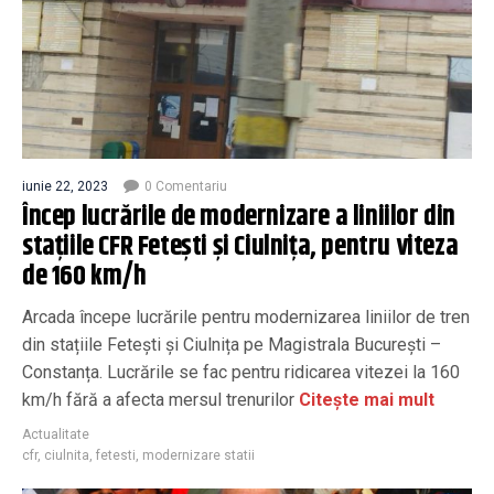
iunie 22, 2023
0 Comentariu
Încep lucrările de modernizare a liniilor din
stațiile CFR Fetești și Ciulnița, pentru viteza
de 160 km/h
Arcada începe lucrările pentru modernizarea liniilor de tren
din stațiile Fetești și Ciulnița pe Magistrala București –
Constanța. Lucrările se fac pentru ridicarea vitezei la 160
km/h fără a afecta mersul trenurilor
Citește mai mult
Actualitate
cfr
,
ciulnita
,
fetesti
,
modernizare statii