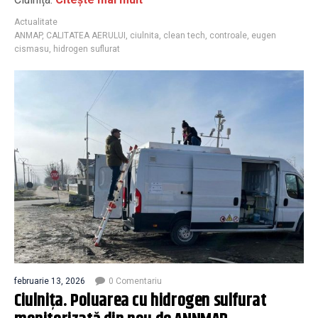
Actualitate
ANMAP
,
CALITATEA AERULUI
,
ciulnita
,
clean tech
,
controale
,
eugen
cismasu
,
hidrogen suflurat
februarie 13, 2026
0 Comentariu
Ciulnița. Poluarea cu hidrogen sulfurat