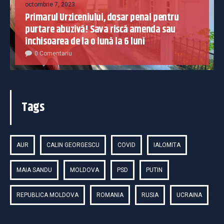
octombrie 7, 2023
Primarul Urziceniului, dosar penal pentru
purtare abuzivă! Sava riscă amenda sau
închisoarea de la o lună la 6 luni
0 Comentariu
Tags
AUR
CALIN GEORGESCU
COVID
IALOMITA
MAIA SANDU
MOLDOVA
PSD
PUTIN
REPUBLICA MOLDOVA
ROMANIA
RUSIA
UCRAINA