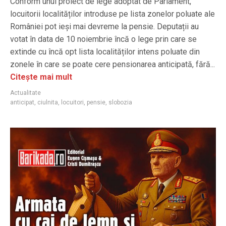
Conform unui proiect de lege adoptat de Parlament,
locuitorii localităților introduse pe lista zonelor poluate ale
României pot ieși mai devreme la pensie. Deputații au
votat în data de 10 noiembrie încă o lege prin care se
extinde cu încă opt lista localităților intens poluate din
zonele în care se poate cere pensionarea anticipată, fără...
Citește mai mult
Actualitate
anticipat
,
ciulnita
,
locuitori
,
pensie
,
slobozia