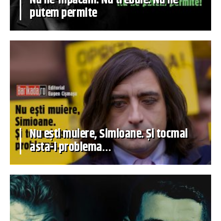
Nu ne-mpăcăm. Nu trebuie. Nu ne
putem permite
Nu ești muiere, Simioane. Și tocmai
asta-i problema…