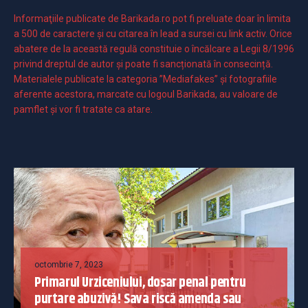
Informaţiile publicate de Barikada.ro pot fi preluate doar în limita
a 500 de caractere şi cu citarea în lead a sursei cu link activ. Orice
abatere de la această regulă constituie o încălcare a Legii 8/1996
privind dreptul de autor și poate fi sancționată în consecință.
Materialele publicate la categoria ”Mediafakes” și fotografiile
aferente acestora, marcate cu logoul Barikada, au valoare de
pamflet și vor fi tratate ca atare.
octombrie 7, 2023
Primarul Urziceniului, dosar penal pentru
purtare abuzivă! Sava riscă amenda sau