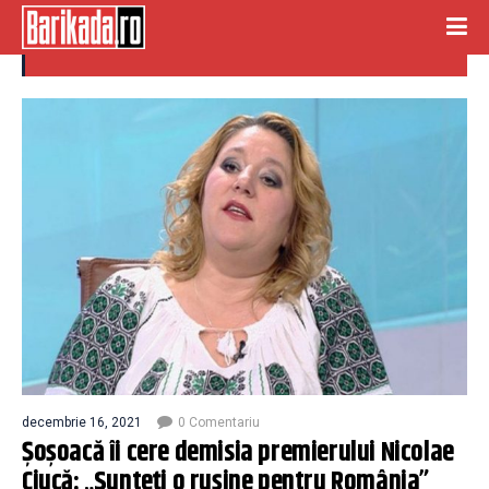
ciuda
decembrie 16, 2021
0 Comentariu
Șoșoacă îi cere demisia premierului Nicolae
Ciucă: „Sunteți o rușine pentru România”