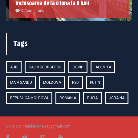
închisoarea de la o lună la 6 luni
0 Comentariu
Tags
AUR
CALIN GEORGESCU
COVID
IALOMITA
MAIA SANDU
MOLDOVA
PSD
PUTIN
REPUBLICA MOLDOVA
ROMANIA
RUSIA
UCRAINA
CONTACT: barikadanews@gmail.com