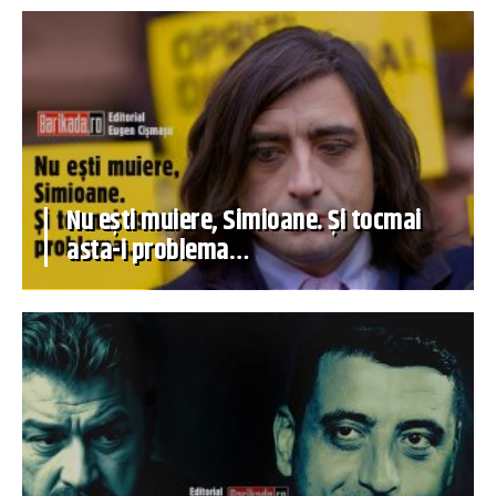
Nu ești muiere, Simioane. Și tocmai
asta-i problema…