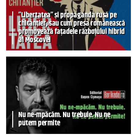
”Libertatea” și propaganda rusă pe
chitanțier, sau cum presa românească
promovează fațadele războiului hibrid
al Moscovei
Nu ne-mpăcăm. Nu trebuie. Nu ne
putem permite