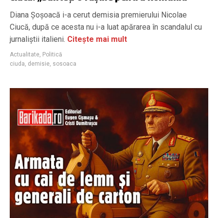
Diana Șoșoacă i-a cerut demisia premierului Nicolae
Ciucă, după ce acesta nu i-a luat apărarea în scandalul cu
jurnaliștii italieni.
Citește mai mult
Actualitate
,
Politică
ciuda
,
demisie
,
sosoaca