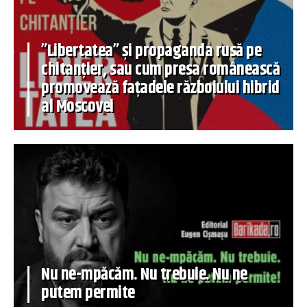
”Libertatea” și propaganda rusă pe
chitanțier, sau cum presa românească
promovează fațadele războiului hibrid
al Moscovei
Nu ne-mpăcăm. Nu trebuie. Nu ne
putem permite