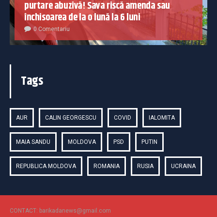
purtare abuzivă! Sava riscă amenda sau
închisoarea de la o lună la 6 luni
0 Comentariu
Tags
AUR
CALIN GEORGESCU
COVID
IALOMITA
MAIA SANDU
MOLDOVA
PSD
PUTIN
REPUBLICA MOLDOVA
ROMANIA
RUSIA
UCRAINA
CONTACT: barikadanews@gmail.com