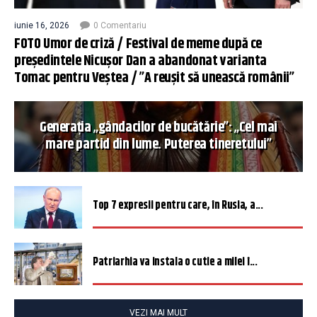
iunie 16, 2026
0 Comentariu
FOTO Umor de criză / Festival de meme după ce
președintele Nicușor Dan a abandonat varianta
Tomac pentru Veștea / ”A reușit să unească românii”
Generația „gândacilor de bucătărie”: „Cel mai
mare partid din lume. Puterea tineretului”
Top 7 expresii pentru care, în Rusia, a...
Patriarhia va instala o cutie a milei î...
VEZI MAI MULT