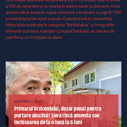
Informaţiile publicate de Barikada.ro pot fi preluate doar în limita
a 500 de caractere şi cu citarea în lead a sursei cu link activ. Orice
abatere de la această regulă constituie o încălcare a Legii 8/1996
privind dreptul de autor și poate fi sancționată în consecință.
Materialele publicate la categoria ”Mediafakes” și fotografiile
aferente acestora, marcate cu logoul Barikada, au valoare de
pamflet și vor fi tratate ca atare.
octombrie 7, 2023
Primarul Urziceniului, dosar penal pentru
purtare abuzivă! Sava riscă amenda sau
închisoarea de la o lună la 6 luni