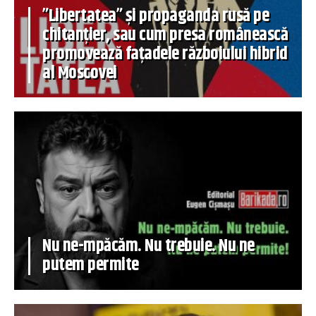
”Libertatea” și propaganda rusă pe
chitanțier, sau cum presa românească
promovează fațadele războiului hibrid
al Moscovei
Nu ne-mpăcăm. Nu trebuie. Nu ne
putem permite