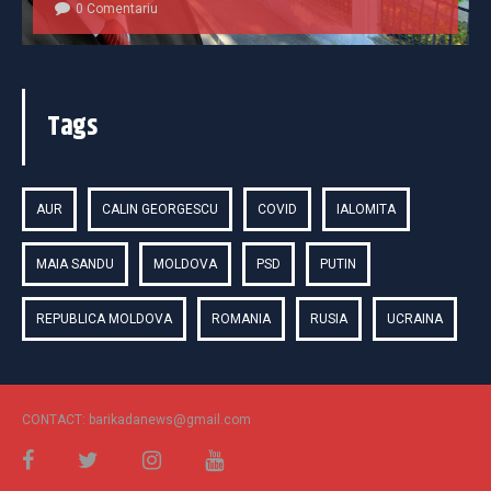
0 Comentariu
Tags
AUR
CALIN GEORGESCU
COVID
IALOMITA
MAIA SANDU
MOLDOVA
PSD
PUTIN
REPUBLICA MOLDOVA
ROMANIA
RUSIA
UCRAINA
CONTACT: barikadanews@gmail.com