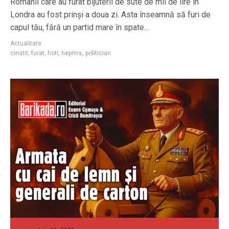
Românii care au furat bijuterii de sute de mii de lire în
Londra au fost prinși a doua zi. Asta înseamnă să furi de
capul tău, fără un partid mare în spate…
Actualitate
cinstit
,
furat
,
hoti
,
neprins
,
politician