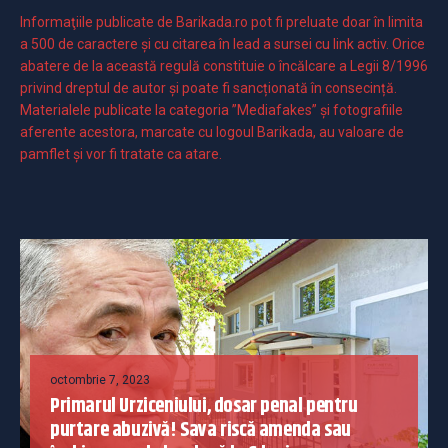
Informaţiile publicate de Barikada.ro pot fi preluate doar în limita
a 500 de caractere şi cu citarea în lead a sursei cu link activ. Orice
abatere de la această regulă constituie o încălcare a Legii 8/1996
privind dreptul de autor și poate fi sancționată în consecință.
Materialele publicate la categoria ”Mediafakes” și fotografiile
aferente acestora, marcate cu logoul Barikada, au valoare de
pamflet și vor fi tratate ca atare.
octombrie 7, 2023
Primarul Urziceniului, dosar penal pentru
purtare abuzivă! Sava riscă amenda sau