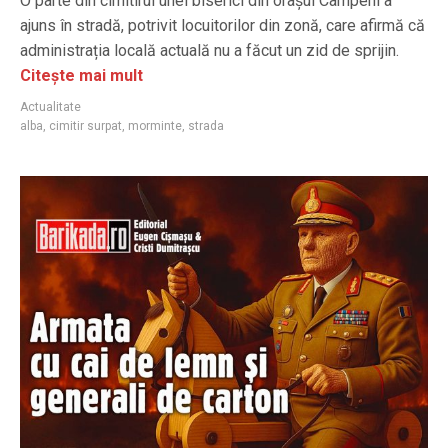
O parte din cimitirul unei biserici din orașul Câmpeni a
ajuns în stradă, potrivit locuitorilor din zonă, care afirmă că
administrația locală actuală nu a făcut un zid de sprijin.
Citește mai mult
Actualitate
alba
,
cimitir surpat
,
morminte
,
strada