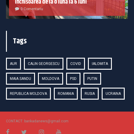
închisoarea de la o lună la 6 luni
0 Comentariu
Tags
AUR
CALIN GEORGESCU
COVID
IALOMITA
MAIA SANDU
MOLDOVA
PSD
PUTIN
REPUBLICA MOLDOVA
ROMANIA
RUSIA
UCRAINA
CONTACT: barikadanews@gmail.com