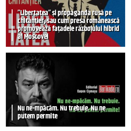
”Libertatea” și propaganda rusă pe
chitanțier, sau cum presa românească
promovează fațadele războiului hibrid
al Moscovei
Nu ne-mpăcăm. Nu trebuie. Nu ne
putem permite