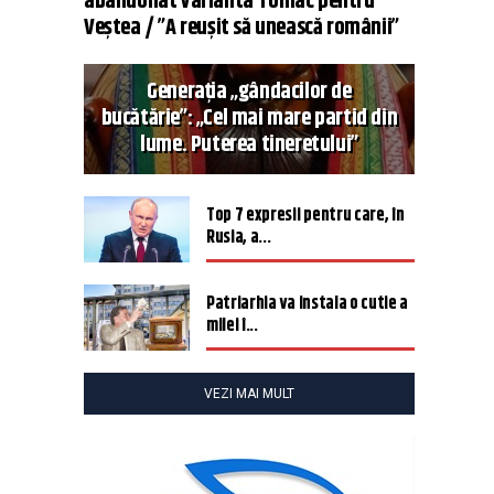
abandonat varianta Tomac pentru
Veștea / ”A reușit să unească românii”
Generația „gândacilor de
bucătărie”: „Cel mai mare partid din
lume. Puterea tineretului”
Top 7 expresii pentru care, în
Rusia, a...
Patriarhia va instala o cutie a
milei î...
VEZI MAI MULT