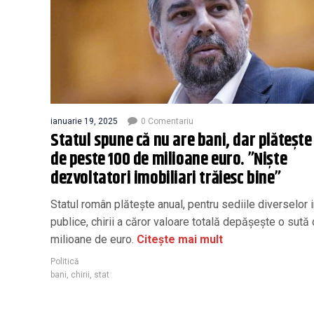
ianuarie 19, 2025
0 Comentariu
Statul spune că nu are bani, dar plătește 
de peste 100 de milioane euro. ”Niște
dezvoltatori imobiliari trăiesc bine”
Statul român plăteşte anual, pentru sediile diverselor in
publice, chirii a căror valoare totală depăşeşte o sută
milioane de euro.
Citește mai mult
Politică
bani
,
chirii
,
stat