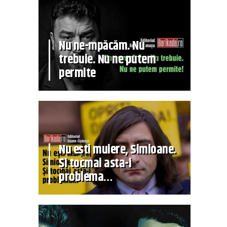
Nu ne-mpăcăm. Nu
trebuie. Nu ne putem
permite
Nu ești muiere, Simioane.
Și tocmai asta-i
problema…