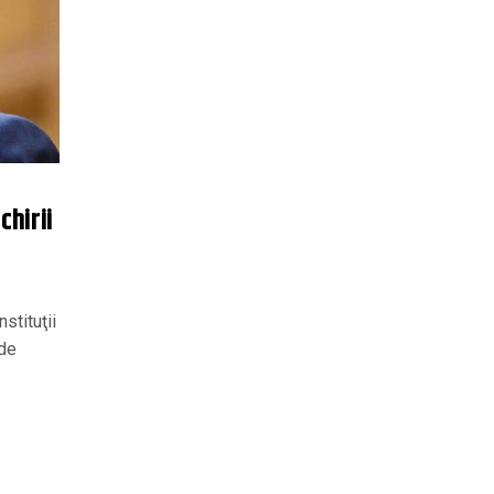
chirii
stituţii
 de