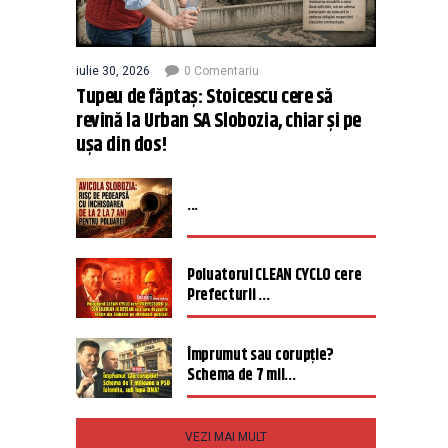
iulie 30, 2026
0 Comentariu
Tupeu de făptaș: Stoicescu cere să
revină la Urban SA Slobozia, chiar și pe
ușa din dos!
...
Poluatorul CLEAN CYCLO cere
Prefecturii ...
Împrumut sau corupție?
Schema de 7 mil...
VEZI MAI MULT