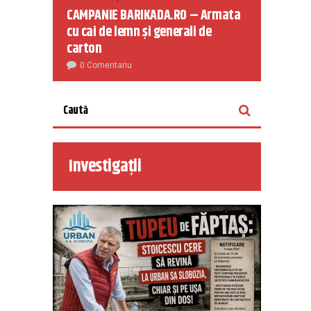
CAMPANIE BARIKADA.RO – Armata
cu cai de lemn și generali de
carton
0 Comentariu
Investigații