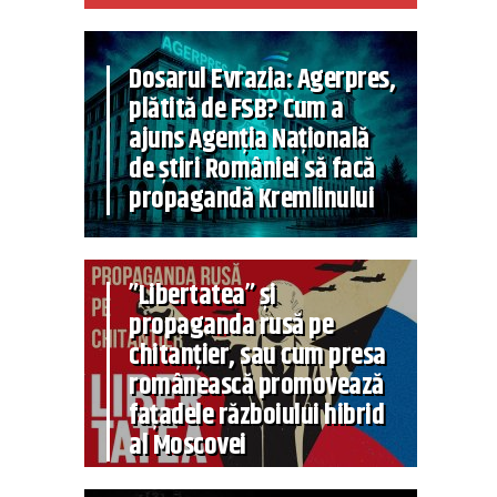
Dosarul Evrazia: Agerpres,
plătită de FSB? Cum a
ajuns Agenția Națională
de știri României să facă
propagandă Kremlinului
”Libertatea” și
propaganda rusă pe
chitanțier, sau cum presa
românească promovează
fațadele războiului hibrid
al Moscovei