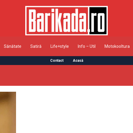
Sănătate
Satiră
Life+style
Info – Util
Motokooltura
Contact
Acasă