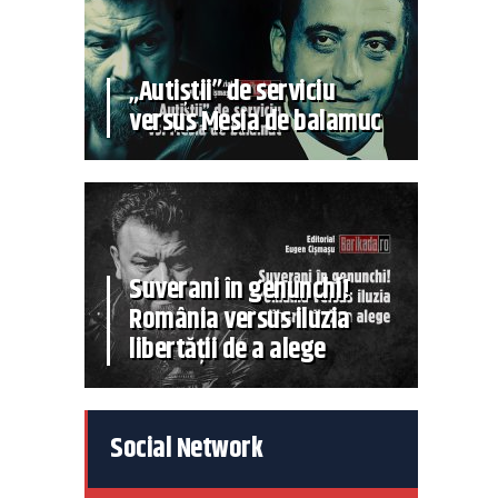
„Autiștii” de serviciu
versus Mesia de balamuc
Suverani în genunchi!
România versus iluzia
libertății de a alege
Social Network