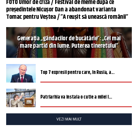
FOTO Umor de criză / Festival de meme după ce
președintele Nicușor Dan a abandonat varianta
Tomac pentru Veștea / ”A reușit să unească românii”
Generația „gândacilor de bucătărie”: „Cel mai
mare partid din lume. Puterea tineretului”
Top 7 expresii pentru care, în Rusia, a...
Patriarhia va instala o cutie a milei î...
VEZI MAI MULT