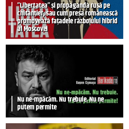
”Libertatea” și propaganda rusă pe
chitanțier, sau cum presa românească
promovează fațadele războiului hibrid
al Moscovei
Nu ne-mpăcăm. Nu trebuie. Nu ne
putem permite