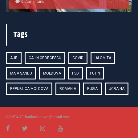
0 Comentariu
Tags
AUR
CALIN GEORGESCU
COVID
IALOMITA
MAIA SANDU
MOLDOVA
PSD
PUTIN
REPUBLICA MOLDOVA
ROMANIA
RUSIA
UCRAINA
CONTACT: barikadanews@gmail.com