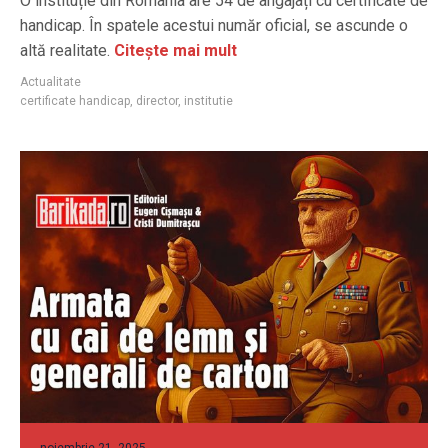
O instituție din România are 54 de angajați cu certificate de
handicap. În spatele acestui număr oficial, se ascunde o
altă realitate.
Citește mai mult
Actualitate
certificate handicap
,
director
,
institutie