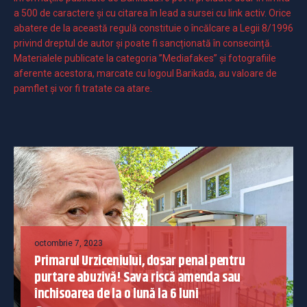
a 500 de caractere şi cu citarea în lead a sursei cu link activ. Orice
abatere de la această regulă constituie o încălcare a Legii 8/1996
privind dreptul de autor și poate fi sancționată în consecință.
Materialele publicate la categoria ”Mediafakes” și fotografiile
aferente acestora, marcate cu logoul Barikada, au valoare de
pamflet și vor fi tratate ca atare.
octombrie 7, 2023
Primarul Urziceniului, dosar penal pentru
purtare abuzivă! Sava riscă amenda sau
închisoarea de la o lună la 6 luni