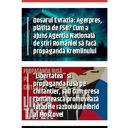
Dosarul Evrazia: Agerpres,
plătită de FSB? Cum a
ajuns Agenția Națională
de știri României să facă
propagandă Kremlinului
”Libertatea” și
propaganda rusă pe
chitanțier, sau cum presa
românească promovează
fațadele războiului hibrid
al Moscovei