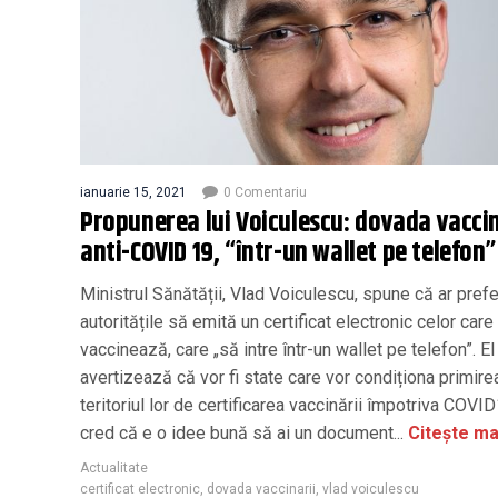
ianuarie 15, 2021
0 Comentariu
Propunerea lui Voiculescu: dovada vaccin
anti-COVID 19, “într-un wallet pe telefon”
Ministrul Sănătății, Vlad Voiculescu, spune că ar prefe
autoritățile să emită un certificat electronic celor care
vaccinează, care „să intre într-un wallet pe telefon”. El
avertizează că vor fi state care vor condiționa primire
teritoriul lor de certificarea vaccinării împotriva COVID
cred că e o idee bună să ai un document...
Citește ma
Actualitate
certificat electronic
,
dovada vaccinarii
,
vlad voiculescu