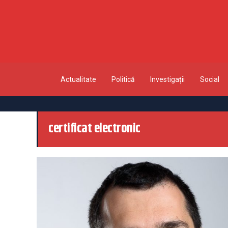
Actualitate
Politică
Investigații
Social
certificat electronic