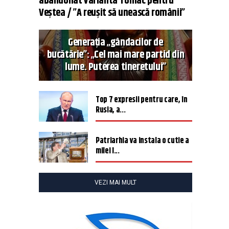
abandonat varianta Tomac pentru
Veștea / ”A reușit să unească românii”
Generația „gândacilor de
bucătărie”: „Cel mai mare partid din
lume. Puterea tineretului”
Top 7 expresii pentru care, în
Rusia, a...
Patriarhia va instala o cutie a
milei î...
VEZI MAI MULT