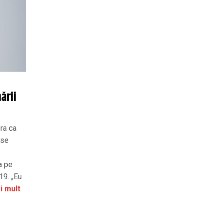
ării
ra ca
 se
a pe
19. „Eu
i mult