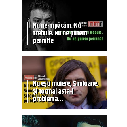
Nu ne-mpăcăm. Nu
trebuie. Nu ne putem
permite
Nu ești muiere, Simioane.
Și tocmai asta-i
problema…