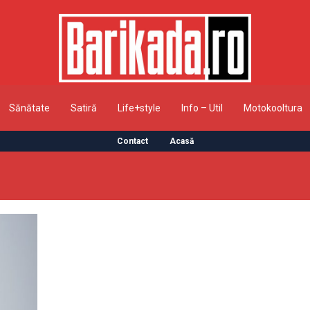
Sănătate
Satiră
Life+style
Info – Util
Motokooltura
Contact
Acasă