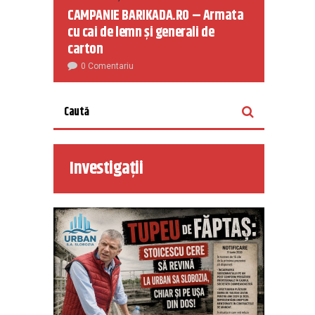
CAMPANIE BARIKADA.RO – Armata
cu cai de lemn și generali de
carton
0 Comentariu
Investigații