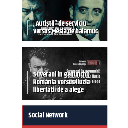
„Autiștii” de serviciu
versus Mesia de balamuc
Suverani în genunchi!
România versus iluzia
libertății de a alege
Social Network