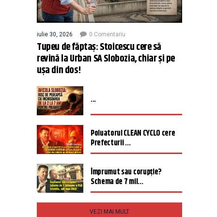
iulie 30, 2026
0 Comentariu
Tupeu de făptaș: Stoicescu cere să
revină la Urban SA Slobozia, chiar și pe
ușa din dos!
...
Poluatorul CLEAN CYCLO cere
Prefecturii ...
Împrumut sau corupție?
Schema de 7 mil...
VEZI MAI MULT