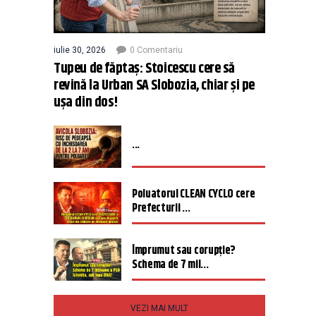
iulie 30, 2026
0 Comentariu
Tupeu de făptaș: Stoicescu cere să
revină la Urban SA Slobozia, chiar și pe
ușa din dos!
...
Poluatorul CLEAN CYCLO cere
Prefecturii ...
Împrumut sau corupție?
Schema de 7 mil...
VEZI MAI MULT