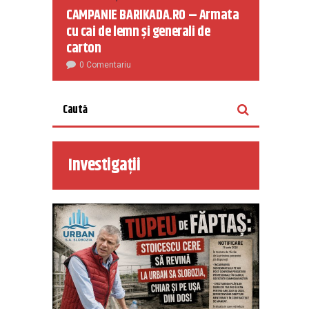
CAMPANIE BARIKADA.RO – Armata
cu cai de lemn și generali de
carton
0 Comentariu
Investigații