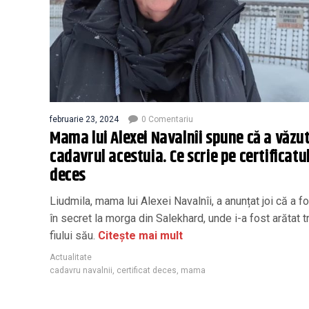
februarie 23, 2024
0 Comentariu
Mama lui Alexei Navalnîi spune că a văzu
cadavrul acestuia. Ce scrie pe certificatu
deces
Liudmila, mama lui Alexei Navalnîi, a anunțat joi că a f
în secret la morga din Salekhard, unde i-a fost arătat t
fiului său.
Citește mai mult
Actualitate
cadavru navalnii
,
certificat deces
,
mama