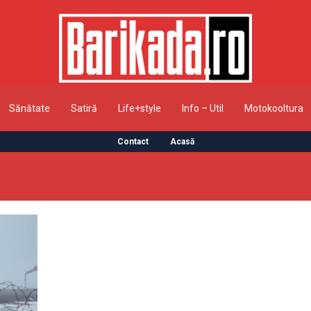
Sănătate
Satiră
Life+style
Info – Util
Motokooltura
Contact
Acasă