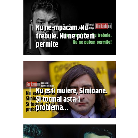
Nu ne-mpăcăm. Nu
trebuie. Nu ne putem
permite
Nu ești muiere, Simioane.
Și tocmai asta-i
problema…