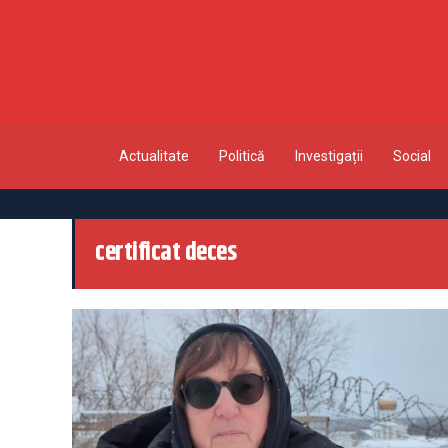
Actualitate
Politică
Investigații
Social
certificat deces