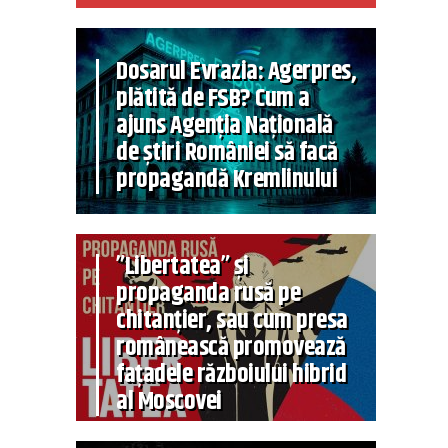
Dosarul Evrazia: Agerpres,
plătită de FSB? Cum a
ajuns Agenția Națională
de știri României să facă
propagandă Kremlinului
”Libertatea” și
propaganda rusă pe
chitanțier, sau cum presa
românească promovează
fațadele războiului hibrid
al Moscovei