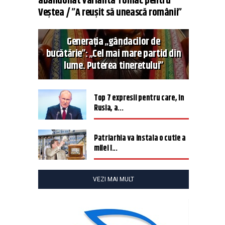
abandonat varianta Tomac pentru
Veștea / ”A reușit să unească românii”
Generația „gândacilor de
bucătărie”: „Cel mai mare partid din
lume. Puterea tineretului”
Top 7 expresii pentru care, în
Rusia, a...
Patriarhia va instala o cutie a
milei î...
VEZI MAI MULT