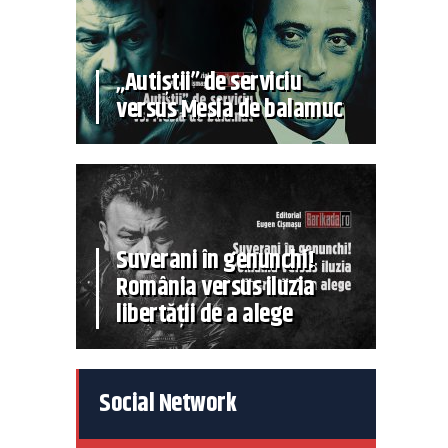
„Autiștii” de serviciu
versus Mesia de balamuc
Suverani în genunchi!
România versus iluzia
libertății de a alege
Social Network