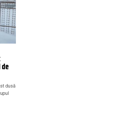
t
l de
ost dusă
rupul