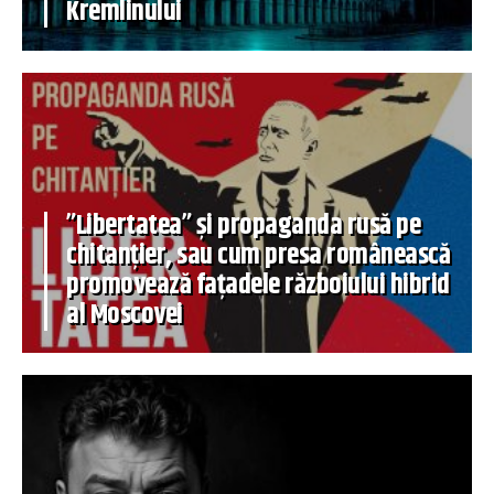
Kremlinului
”Libertatea” și propaganda rusă pe
chitanțier, sau cum presa românească
promovează fațadele războiului hibrid
al Moscovei