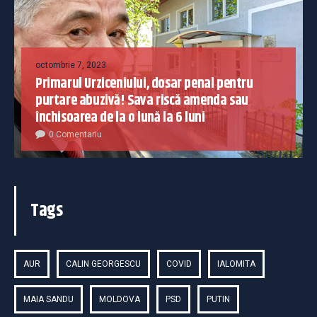
octombrie 7, 2023
Primarul Urziceniului, dosar penal pentru
purtare abuzivă! Sava riscă amenda sau
închisoarea de la o lună la 6 luni
0 Comentariu
Tags
AUR
CALIN GEORGESCU
COVID
IALOMITA
MAIA SANDU
MOLDOVA
PSD
PUTIN