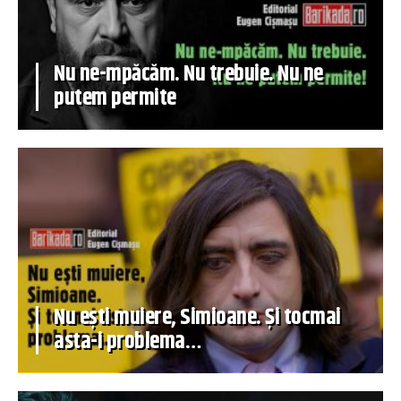
Nu ne-mpăcăm. Nu trebuie. Nu ne
putem permite
Nu ești muiere, Simioane. Și tocmai
asta-i problema…