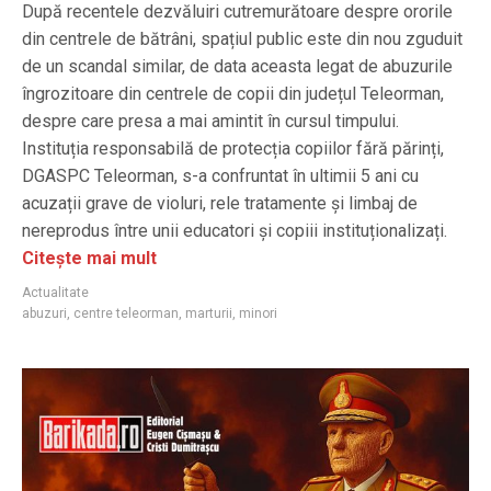
După recentele dezvăluiri cutremurătoare despre ororile
din centrele de bătrâni, spațiul public este din nou zguduit
de un scandal similar, de data aceasta legat de abuzurile
îngrozitoare din centrele de copii din județul Teleorman,
despre care presa a mai amintit în cursul timpului.
Instituția responsabilă de protecția copiilor fără părinți,
DGASPC Teleorman, s-a confruntat în ultimii 5 ani cu
acuzații grave de violuri, rele tratamente și limbaj de
nereprodus între unii educatori și copiii instituționalizați.
Citește mai mult
Actualitate
abuzuri
,
centre teleorman
,
marturii
,
minori