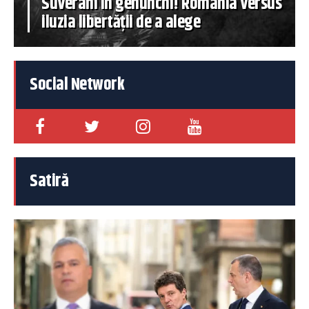
Suverani în genunchi! România versus
iluzia libertății de a alege
Social Network
Satiră