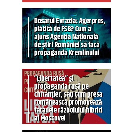
Dosarul Evrazia: Agerpres,
plătită de FSB? Cum a
ajuns Agenția Națională
de știri României să facă
propagandă Kremlinului
”Libertatea” și
propaganda rusă pe
chitanțier, sau cum presa
românească promovează
fațadele războiului hibrid
al Moscovei