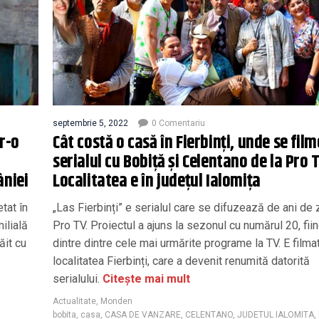
septembrie 5, 2022
0 Comentariu
tr-o
Cât costă o casă în Fierbinți, unde se fil
serialul cu Bobiță și Celentano de la Pro 
âniei
Localitatea e în județul Ialomița
tat în
„Las Fierbinți” e serialul care se difuzează de ani de z
ilială
Pro TV. Proiectul a ajuns la sezonul cu numărul 20, fiin
ăit cu
dintre dintre cele mai urmărite programe la TV. E filmat
localitatea Fierbinți, care a devenit renumită datorită
serialului.
Citește mai mult
Actualitate
,
Monden
bobita
,
casa
,
CASA DE VANZARE
,
CELENTANO
,
JUDETUL IALOMITA
,