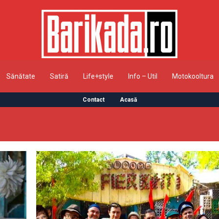
Sănătate
Satiră
Life+style
Info – Util
Motokooltura
Contact
Acasă