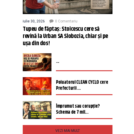
iulie 30, 2026
0 Comentariu
Tupeu de făptaș: Stoicescu cere să
revină la Urban SA Slobozia, chiar și pe
ușa din dos!
...
Poluatorul CLEAN CYCLO cere
Prefecturii ...
Împrumut sau corupție?
Schema de 7 mil...
VEZI MAI MULT