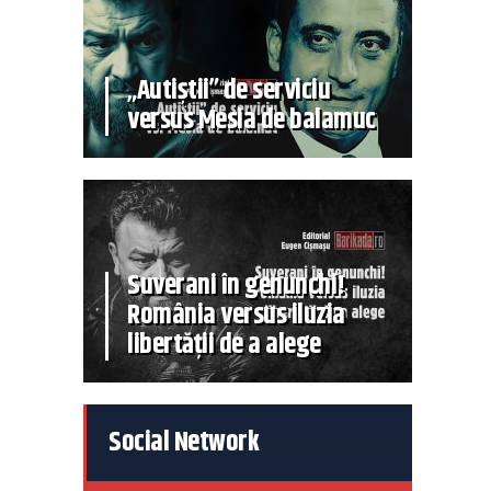
„Autiștii” de serviciu
versus Mesia de balamuc
Suverani în genunchi!
România versus iluzia
libertății de a alege
Social Network