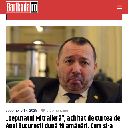
catalin radulescu
decembrie 17, 2025
0 Comentariu
„Deputatul Mitralieră”, achitat de Curtea de
Apel București după 19 amânări. Cum și-a