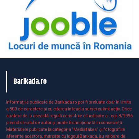
Barikada.ro
Informaţiile publicate de Barikada.ro pot fi preluate doar în limita
a 500 de caractere şi cu citarea în lead a sursei cu link activ. Orice
abatere de la această regulă constituie o încălcare a Legii 8/1996
privind dreptul de autor și poate fi sancționată în consecință.
Materialele publicate la categoria ”Mediafakes” și fotografiile
aferente acestora, marcate cu logoul Barikada, au valoare de