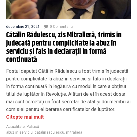
decembrie 21, 2021
0 Comentariu
Cătălin Rădulescu, zis Mitralieră, trimis în
judecată pentru complicitate la abuz în
serviciu și fals în declarații în formă
continuată
Fostul deputat Cătălin Rădulescu a fost trimis în judecată
pentru complicitate la abuz în serviciu și fals în declarații
în formă continuată în legătură cu modul în care a obținut
titlul de luptător în Revoluție. Alături de el în acest dosar
mai sunt cercetați un fost secretar de stat și doi membri ai
comisiei pentru eliberarea certificatelor de luptător.
Citește mai mult
Actualitate
,
Politică
abuz in serviciu
,
catalin radulescu
,
mitraliera