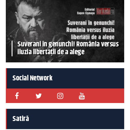
Suverani în genunchi! România versus
iluzia libertății de a alege
Social Network
Satiră