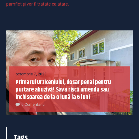
pamflet și vor fi tratate ca atare.
octombrie 7, 2023
Primarul Urziceniului, dosar penal pentru
purtare abuzivă! Sava riscă amenda sau
închisoarea de la o lună la 6 luni
0 Comentariu
Tags