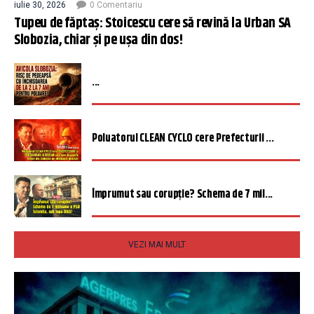
iulie 30, 2026
0 Comentariu
Tupeu de făptaș: Stoicescu cere să revină la Urban SA
Slobozia, chiar și pe ușa din dos!
...
Poluatorul CLEAN CYCLO cere Prefecturii ...
Împrumut sau corupție? Schema de 7 mil...
VEZI MAI MULT