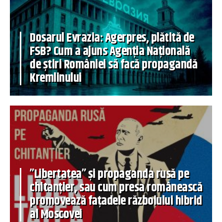
Dosarul Evrazia: Agerpres, plătită de
FSB? Cum a ajuns Agenția Națională
de știri României să facă propagandă
Kremlinului
”Libertatea” și propaganda rusă pe
chitanțier, sau cum presa românească
promovează fațadele războiului hibrid
al Moscovei