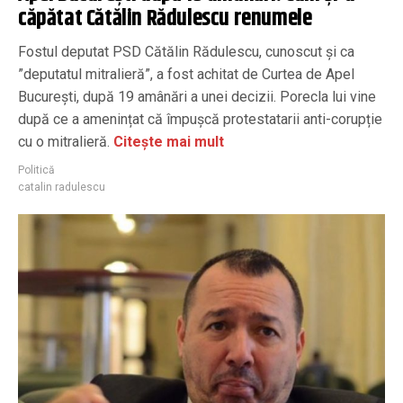
căpătat Cătălin Rădulescu renumele
Fostul deputat PSD Cătălin Rădulescu, cunoscut și ca
”deputatul mitralieră”, a fost achitat de Curtea de Apel
București, după 19 amânări a unei decizii. Porecla lui vine
după ce a amenințat că împușcă protestatarii anti-corupție
cu o mitralieră.
Citește mai mult
Politică
catalin radulescu