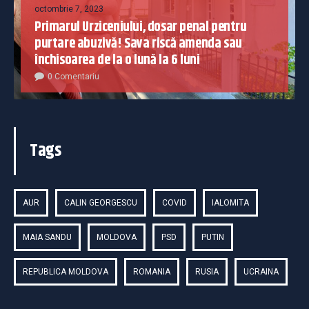
octombrie 7, 2023
Primarul Urziceniului, dosar penal pentru
purtare abuzivă! Sava riscă amenda sau
închisoarea de la o lună la 6 luni
0 Comentariu
Tags
AUR
CALIN GEORGESCU
COVID
IALOMITA
MAIA SANDU
MOLDOVA
PSD
PUTIN
REPUBLICA MOLDOVA
ROMANIA
RUSIA
UCRAINA