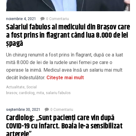
noiembrie 4, 2021
0 Comentariu
Salariul fabulos al medicului din Brașov care
a fost prins în flagrant când lua 8.000 de lei
șpagă
Un chirurg renumit a fost prins în flagrant, după ce a luat
mită 8.000 de lei de la rudele unei femei pe care o
operase la inimă. Medicul avea însă un salariu mai mult
decât îndestulător.
Citește mai mult
Actualitate
,
Social
brasov
,
cardiolog
,
mita
,
salariu fabulos
septembrie 30, 2021
0 Comentariu
Cardiolog: „Sunt pacienţi care vin după
COVID-19 cu infarct. Boala le-a sensibilizat
arterele”