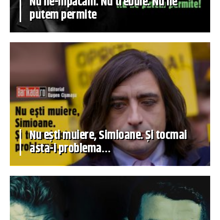
Nu ne-mpăcăm. Nu trebuie. Nu ne
putem permite
Nu ești muiere, Simioane. Și tocmai
asta-i problema…