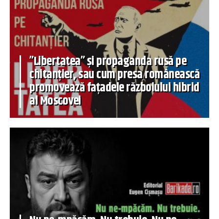
”Libertatea” și propaganda rusă pe
chitanțier, sau cum presa românească
promovează fațadele războiului hibrid
al Moscovei