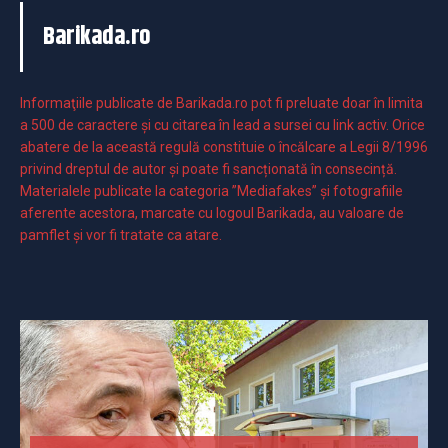
Barikada.ro
Informaţiile publicate de Barikada.ro pot fi preluate doar în limita
a 500 de caractere şi cu citarea în lead a sursei cu link activ. Orice
abatere de la această regulă constituie o încălcare a Legii 8/1996
privind dreptul de autor și poate fi sancționată în consecință.
Materialele publicate la categoria ”Mediafakes” și fotografiile
aferente acestora, marcate cu logoul Barikada, au valoare de
pamflet și vor fi tratate ca atare.