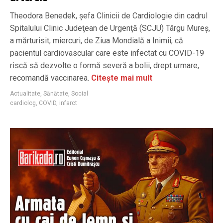
Theodora Benedek, șefa Clinicii de Cardiologie din cadrul
Spitalului Clinic Judeţean de Urgenţă (SCJU) Târgu Mureş,
a mărturisit, miercuri, de Ziua Mondială a Inimii, că
pacientul cardiovascular care este infectat cu COVID-19
riscă să dezvolte o formă severă a bolii, drept urmare,
recomandă vaccinarea.
Citește mai mult
Actualitate
,
Sănătate
,
Social
cardiolog
,
COVID
,
infarct