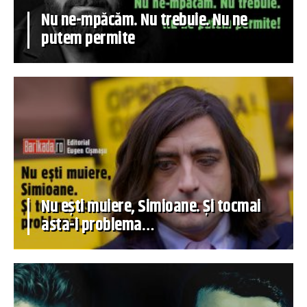
Nu ne-mpăcăm. Nu trebuie. Nu ne
putem permite
Nu ești muiere, Simioane. Și tocmai
asta-i problema…