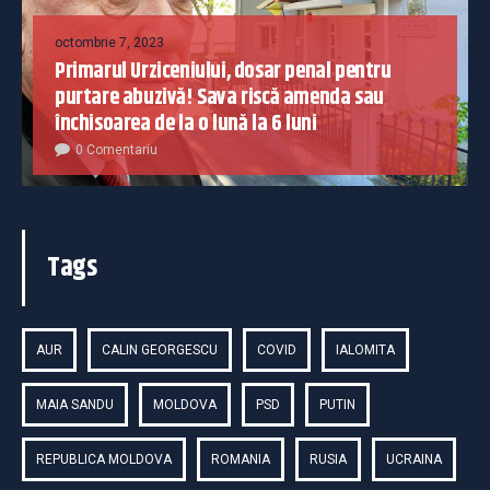
octombrie 7, 2023
Primarul Urziceniului, dosar penal pentru
purtare abuzivă! Sava riscă amenda sau
închisoarea de la o lună la 6 luni
0 Comentariu
Tags
AUR
CALIN GEORGESCU
COVID
IALOMITA
MAIA SANDU
MOLDOVA
PSD
PUTIN
REPUBLICA MOLDOVA
ROMANIA
RUSIA
UCRAINA