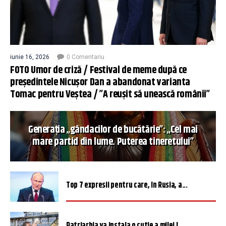
iunie 16, 2026
0 Comentariu
FOTO Umor de criză / Festival de meme după ce
președintele Nicușor Dan a abandonat varianta
Tomac pentru Veștea / ”A reușit să unească românii”
Generația „gândacilor de bucătărie”: „Cel mai
mare partid din lume. Puterea tineretului”
Top 7 expresii pentru care, în Rusia, a...
Patriarhia va instala o cutie a milei î...