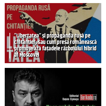
”Libertatea” și propaganda rusă pe
chitanțier, sau cum presa românească
promovează fațadele războiului hibrid
al Moscovei