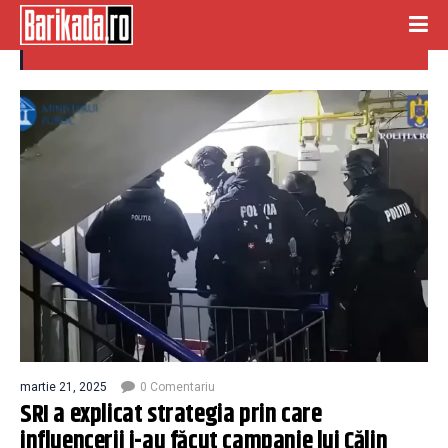
campanie calin georgescu
martie 21, 2025
0 Comentariu
SRI a explicat strategia prin care
influencerii i-au făcut campanie lui Călin