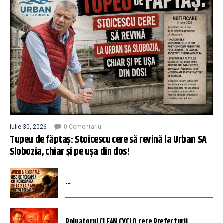
iulie 30, 2026
0 Comentariu
Tupeu de făptaș: Stoicescu cere să revină la Urban SA
Slobozia, chiar și pe ușa din dos!
...
Poluatorul CLEAN CYCLO cere Prefecturii ...