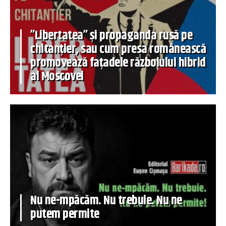
”Libertatea” și propaganda rusă pe
chitanțier, sau cum presa românească
promovează fațadele războiului hibrid
al Moscovei
Nu ne-mpăcăm. Nu trebuie. Nu ne
putem permite