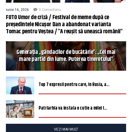
iunie 16, 2026
0 Comentariu
FOTO Umor de criză / Festival de meme după ce
președintele Nicușor Dan a abandonat varianta
Tomac pentru Veștea / ”A reușit să unească românii”
Generația „gândacilor de bucătărie”: „Cel mai
mare partid din lume. Puterea tineretului”
Top 7 expresii pentru care, în Rusia, a...
Patriarhia va instala o cutie a milei î...
VEZI MAI MULT