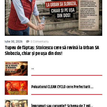
iulie 30, 2026
0 Comentariu
Tupeu de făptaș: Stoicescu cere să revină la Urban SA
Slobozia, chiar și pe ușa din dos!
...
Poluatorul CLEAN CYCLO cere Prefecturii ...
Împrumut sau corupție? Schema de 7 mil...