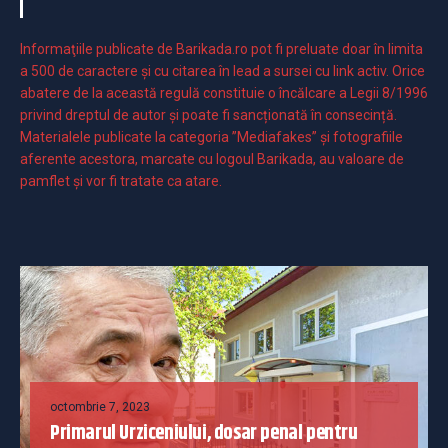
Informaţiile publicate de Barikada.ro pot fi preluate doar în limita
a 500 de caractere şi cu citarea în lead a sursei cu link activ. Orice
abatere de la această regulă constituie o încălcare a Legii 8/1996
privind dreptul de autor și poate fi sancționată în consecință.
Materialele publicate la categoria ”Mediafakes” și fotografiile
aferente acestora, marcate cu logoul Barikada, au valoare de
pamflet și vor fi tratate ca atare.
octombrie 7, 2023
Primarul Urziceniului, dosar penal pentru