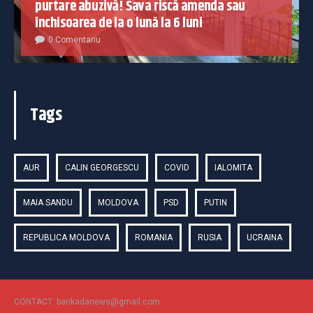
purtare abuzivă! Sava riscă amenda sau
închisoarea de la o lună la 6 luni
0 Comentariu
Tags
AUR
CALIN GEORGESCU
COVID
IALOMITA
MAIA SANDU
MOLDOVA
PSD
PUTIN
REPUBLICA MOLDOVA
ROMANIA
RUSIA
UCRAINA
CONTACT: barikadanews@gmail.com