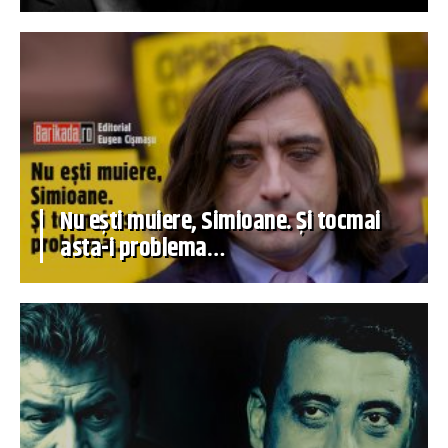
Nu ești muiere, Simioane. Și tocmai
asta-i problema…