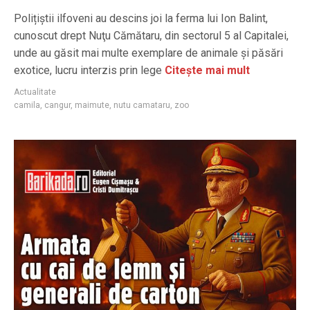
Polițiștii ilfoveni au descins joi la ferma lui Ion Balint,
cunoscut drept Nuţu Cămătaru, din sectorul 5 al Capitalei,
unde au găsit mai multe exemplare de animale și păsări
exotice, lucru interzis prin lege
Citește mai mult
Actualitate
camila
,
cangur
,
maimute
,
nutu camataru
,
zoo