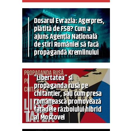
Dosarul Evrazia: Agerpres,
plătită de FSB? Cum a
ajuns Agenția Națională
de știri României să facă
propagandă Kremlinului
”Libertatea” și
propaganda rusă pe
chitanțier, sau cum presa
românească promovează
fațadele războiului hibrid
al Moscovei