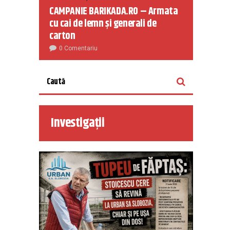
CAMPANIE BARIKADA.RO – Armata
cu cai de lemn și generali de
carton
0 Comentariu
Investigații