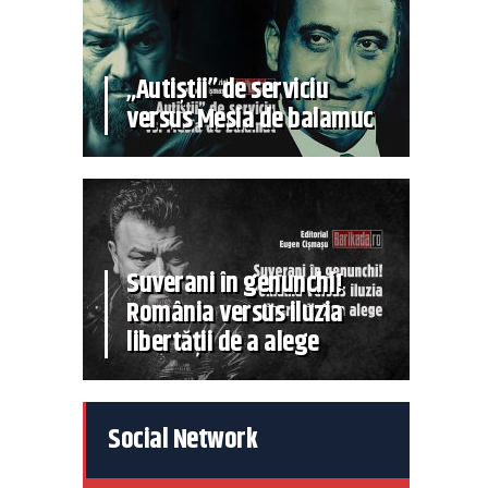
„Autiștii” de serviciu
versus Mesia de balamuc
Suverani în genunchi!
România versus iluzia
libertății de a alege
Social Network