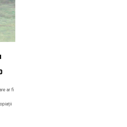
u
O
re ar fi
opiații