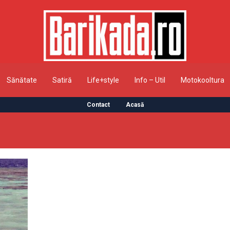
Sănătate
Satiră
Life+style
Info – Util
Motokooltura
Contact
Acasă