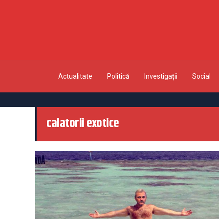
Actualitate
Politică
Investigații
Social
calatorii exotice