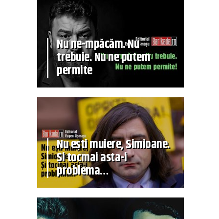
Nu ne-mpăcăm. Nu
trebuie. Nu ne putem
permite
Nu ești muiere, Simioane.
Și tocmai asta-i
problema…