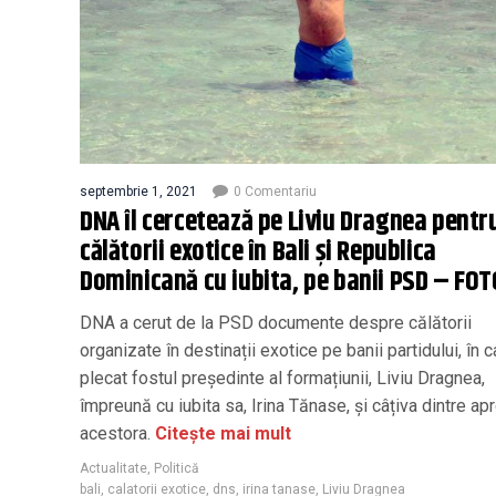
septembrie 1, 2021
0 Comentariu
DNA îl cercetează pe Liviu Dragnea pentr
călătorii exotice în Bali și Republica
Dominicană cu iubita, pe banii PSD – FOT
DNA a cerut de la PSD documente despre călătorii
organizate în destinații exotice pe banii partidului, în ca
plecat fostul președinte al formațiunii, Liviu Dragnea,
împreună cu iubita sa, Irina Tănase, și câțiva dintre apr
acestora.
Citește mai mult
Actualitate
,
Politică
bali
,
calatorii exotice
,
dns
,
irina tanase
,
Liviu Dragnea