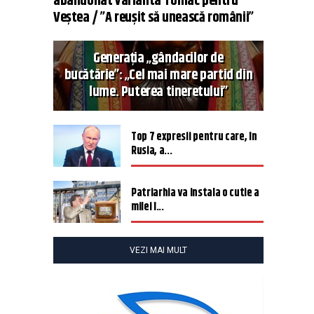
abandonat varianta Tomac pentru
Veștea / ”A reușit să unească românii”
Generația „gândacilor de
bucătărie”: „Cel mai mare partid din
lume. Puterea tineretului”
Top 7 expresii pentru care, în
Rusia, a...
Patriarhia va instala o cutie a
milei î...
VEZI MAI MULT