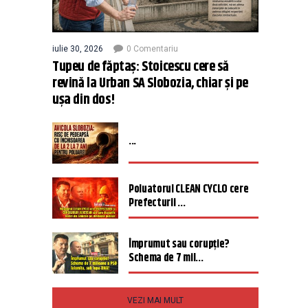
iulie 30, 2026
0 Comentariu
Tupeu de făptaș: Stoicescu cere să
revină la Urban SA Slobozia, chiar și pe
ușa din dos!
...
Poluatorul CLEAN CYCLO cere
Prefecturii ...
Împrumut sau corupție?
Schema de 7 mil...
VEZI MAI MULT