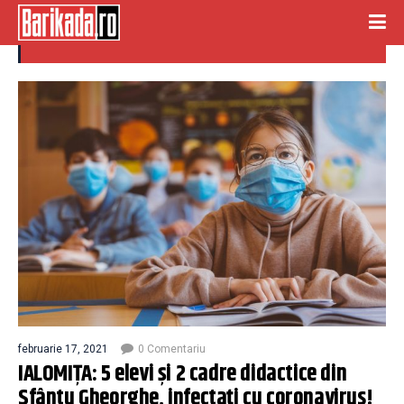
cadre didactice
februarie 17, 2021
0 Comentariu
IALOMIȚA: 5 elevi și 2 cadre didactice din
Sfântu Gheorghe, infectați cu coronavirus!