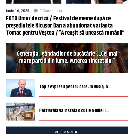
iunie 16, 2026
0 Comentariu
FOTO Umor de criză / Festival de meme după ce
președintele Nicușor Dan a abandonat varianta
Tomac pentru Veștea / ”A reușit să unească românii”
Generația „gândacilor de bucătărie”: „Cel mai
mare partid din lume. Puterea tineretului”
Top 7 expresii pentru care, în Rusia, a...
Patriarhia va instala o cutie a milei î...
VEZI MAI MULT