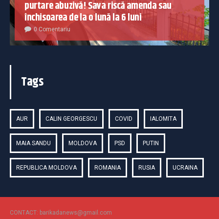
purtare abuzivă! Sava riscă amenda sau
închisoarea de la o lună la 6 luni
0 Comentariu
Tags
AUR
CALIN GEORGESCU
COVID
IALOMITA
MAIA SANDU
MOLDOVA
PSD
PUTIN
REPUBLICA MOLDOVA
ROMANIA
RUSIA
UCRAINA
CONTACT: barikadanews@gmail.com