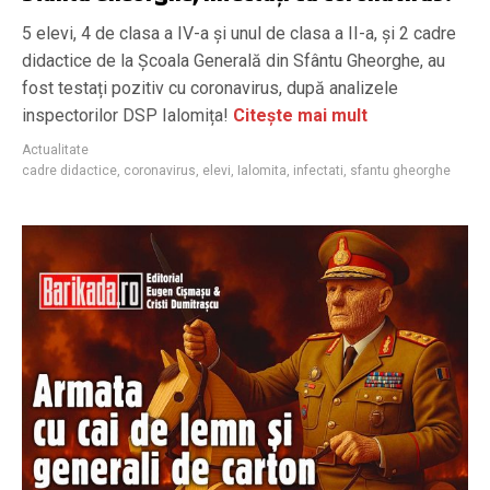
5 elevi, 4 de clasa a IV-a și unul de clasa a II-a, și 2 cadre
didactice de la Școala Generală din Sfântu Gheorghe, au
fost testați pozitiv cu coronavirus, după analizele
inspectorilor DSP Ialomița!
Citește mai mult
Actualitate
cadre didactice
,
coronavirus
,
elevi
,
Ialomita
,
infectati
,
sfantu gheorghe