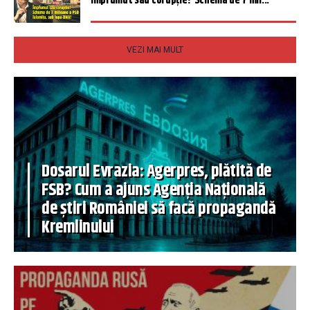
Împrumut sau corupție? Schema de 7 mil...
VEZI MAI MULT
Dosarul Evrazia: Agerpres, plătită de
FSB? Cum a ajuns Agenția Națională
de știri României să facă propagandă
Kremlinului