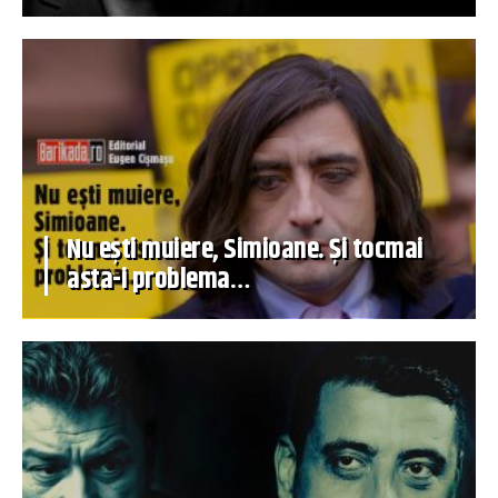
Nu ești muiere, Simioane. Și tocmai
asta-i problema…