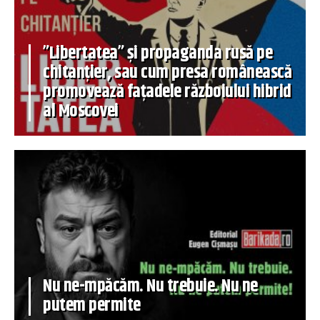
”Libertatea” și propaganda rusă pe
chitanțier, sau cum presa românească
promovează fațadele războiului hibrid
al Moscovei
Nu ne-mpăcăm. Nu trebuie. Nu ne
putem permite