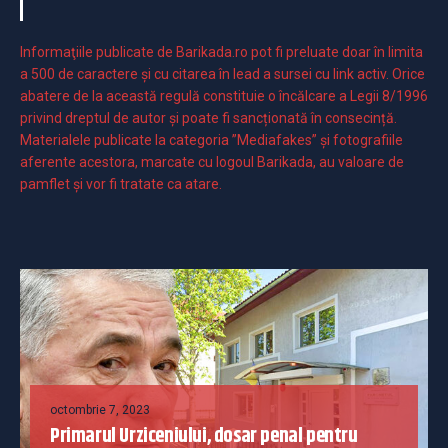
Informaţiile publicate de Barikada.ro pot fi preluate doar în limita
a 500 de caractere şi cu citarea în lead a sursei cu link activ. Orice
abatere de la această regulă constituie o încălcare a Legii 8/1996
privind dreptul de autor și poate fi sancționată în consecință.
Materialele publicate la categoria ”Mediafakes” și fotografiile
aferente acestora, marcate cu logoul Barikada, au valoare de
pamflet și vor fi tratate ca atare.
octombrie 7, 2023
Primarul Urziceniului, dosar penal pentru