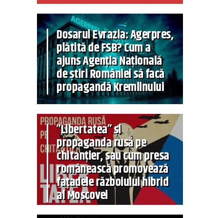
Dosarul Evrazia: Agerpres,
plătită de FSB? Cum a
ajuns Agenția Națională
de știri României să facă
propagandă Kremlinului
”Libertatea” și
propaganda rusă pe
chitanțier, sau cum presa
românească promovează
fațadele războiului hibrid
al Moscovei