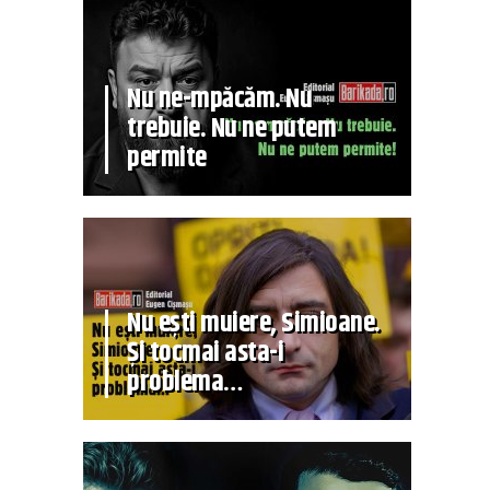
Nu ne-mpăcăm. Nu
trebuie. Nu ne putem
permite
Nu ești muiere, Simioane.
Și tocmai asta-i
problema…