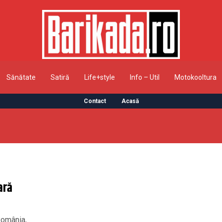
Sănătate
Satiră
Life+style
Info – Util
Motokooltura
Contact
Acasă
ară
România,