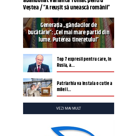
abandonat varianta Tomac pentru
Veștea / ”A reușit să unească românii”
Generația „gândacilor de
bucătărie”: „Cel mai mare partid din
lume. Puterea tineretului”
Top 7 expresii pentru care, în
Rusia, a...
Patriarhia va instala o cutie a
milei î...
VEZI MAI MULT