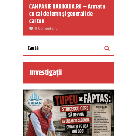
CAMPANIE BARIKADA.RO – Armata
cu cai de lemn și generali de
carton
0 Comentariu
Investigații