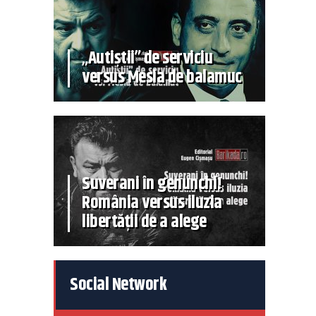
„Autiștii” de serviciu
versus Mesia de balamuc
Suverani în genunchi!
România versus iluzia
libertății de a alege
Social Network