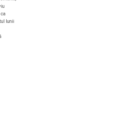
viu
 ca
l lunii
ă