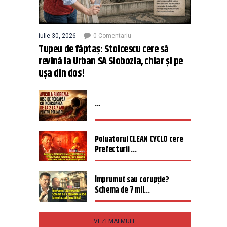
iulie 30, 2026
0 Comentariu
Tupeu de făptaș: Stoicescu cere să
revină la Urban SA Slobozia, chiar și pe
ușa din dos!
...
Poluatorul CLEAN CYCLO cere
Prefecturii ...
Împrumut sau corupție?
Schema de 7 mil...
VEZI MAI MULT