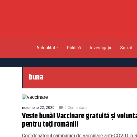
Actualitate
Politică
Investigații
Social
buna
noiembrie 22, 2020
0 Comentariu
Veste bună! Vaccinare gratuită și volunt
pentru toți românii!
Coordonatorul campaniei de vaccinare anti-COVID în 